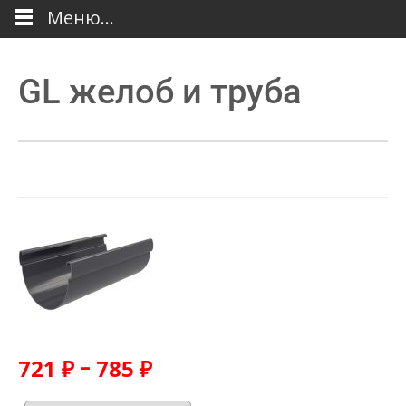
Меню...
GL желоб и труба
–
721
₽
785
₽