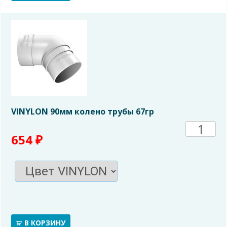
желоб
(метал
VINYLON 90мм колено трубы 67гр
Количе
654
₽
товара
VINYL
90мм
колено
В КОРЗИНУ