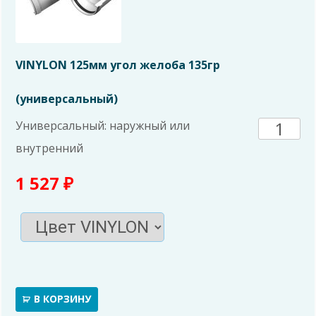
VINYLON 125мм угол желоба 135гр
(универсальный)
Количе
Универсальный: наружный или
внутренний
товара
1 527
₽
VINYL
125мм
угол
желоб
В КОРЗИНУ