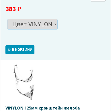
товара
383
₽
VINYL
125мм
соедин
В КОРЗИНУ
(муфта
желоб
VINYLON 125мм кронштейн желоба