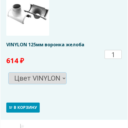
VINYLON 125мм воронка желоба
Количе
614
₽
товара
VINYL
125мм
воронк
В КОРЗИНУ
желоб