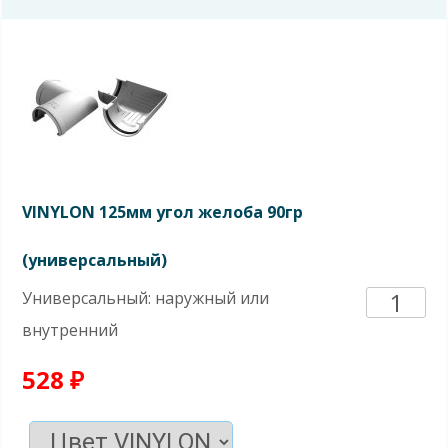
135гр
(униве
VINYLON 125мм угол желоба 90гр
(универсальный)
Количе
Универсальный: наружный или
внутренний
товара
528
₽
VINYL
125мм