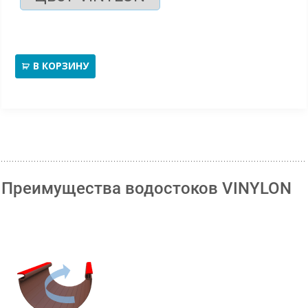
угол
желоб
В КОРЗИНУ
90гр
(униве
Преимущества водостоков VINYLON