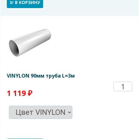
слив
В КОРЗИНУ
(након
VINYLON 90мм труба L=3м
Количе
1 119
₽
товара
VINYL
90мм