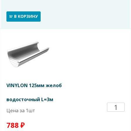
хомут
В КОРЗИНУ
трубы
(ПВХ)
VINYLON 125мм желоб
водосточный L=3м
Количе
Цена за 1шт
товара
788
₽