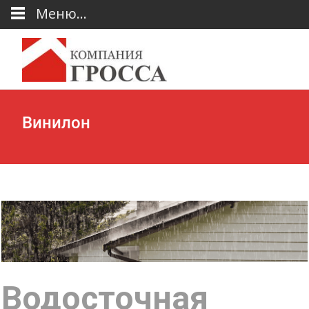
Меню...
Винилон
Водосточная