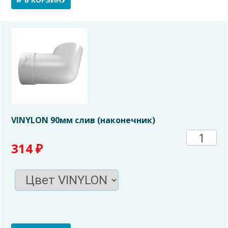
муфта
трубы
VINYLON 90мм слив (наконечник)
Количе
314
₽
товара
VINYL
90мм