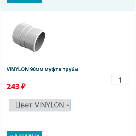
трубы
67гр
VINYLON 90мм муфта трубы
Количе
243
₽
товара
VINYL
90мм
В КОРЗИНУ