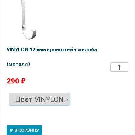
VINYLON 125мм кронштейн желоба
(металл)
Количе
товара
290
₽
VINYL
125мм
кронш
В КОРЗИНУ