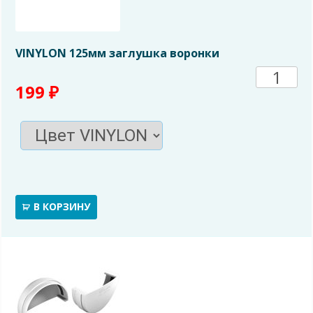
VINYLON 125мм заглушка воронки
Количе
199
₽
товара
VINYL
125мм
заглуш
В КОРЗИНУ
ворон