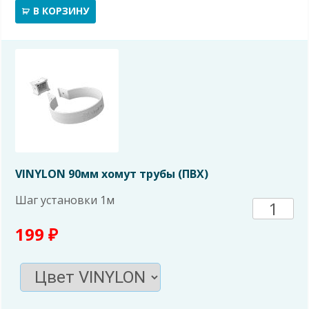
труба
В КОРЗИНУ
L=3м
VINYLON 90мм хомут трубы (ПВХ)
Шаг установки 1м
Количе
199
₽
товара
VINYL
90мм