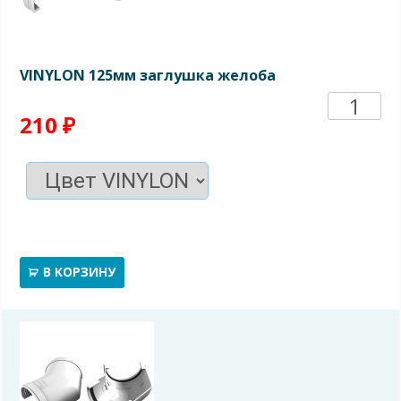
VINYLON 125мм заглушка желоба
Количе
210
₽
товара
VINYL
125мм
заглуш
В КОРЗИНУ
желоб