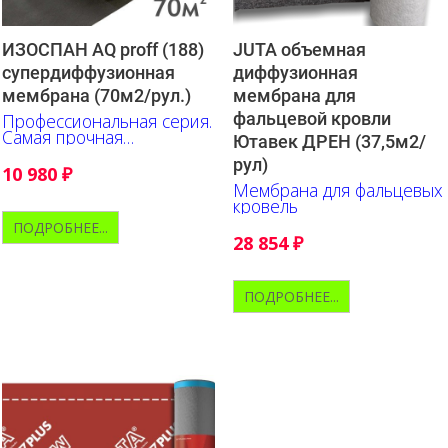
ИЗОСПАН AQ proff (188)
JUTA объемная
супердиффузионная
диффузионная
мембрана (70м2/рул.)
мембрана для
фальцевой кровли
Профессиональная серия.
Самая прочная
Ютавек ДРЕН (37,5м2/
супердиффузионная
рул)
мембрана.
10 980
₽
Мембрана для фальцевых
кровель
ПОДРОБНЕЕ...
28 854
₽
ПОДРОБНЕЕ...