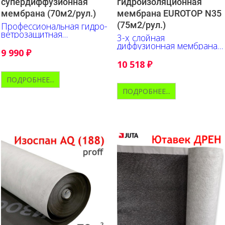
супердиффузионная
гидроизоляционная
мембрана (70м2/рул.)
мембрана EUROTOP N35
(75м2/рул.)
Профессиональная гидро-
ветрозащитная
3-х слойная
супердиффузионная
диффузионная мембрана
мембрана
9 990
₽
из полипропилена
10 518
₽
ПОДРОБНЕЕ...
ПОДРОБНЕЕ...