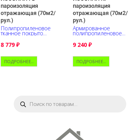
пароизоляция
пароизоляция
отражающая (70м2/
отражающая (70м2/
рул.)
рул.)
Полипропиленовое
Армированное
тканное покрыто
полипропиленовое
металлизированной
полотно c
полипропиленовой
металлизированной
8 779
₽
9 240
₽
пленкой
полипропиленовой
пленкой
ПОДРОБНЕЕ...
ПОДРОБНЕЕ...
Поиск
товаров