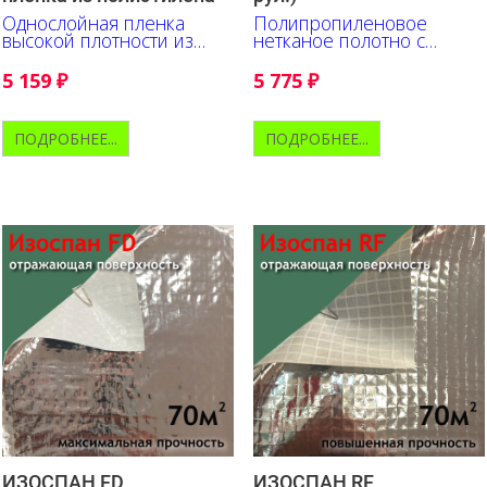
Однослойная пленка
Полипропиленовое
высокой плотности из
нетканое полотно с
первичного полиэтилена
металлизированной
полипропиленовой
5 159
₽
5 775
₽
пленкой
ПОДРОБНЕЕ...
ПОДРОБНЕЕ...
ИЗОСПАН FD
ИЗОСПАН RF