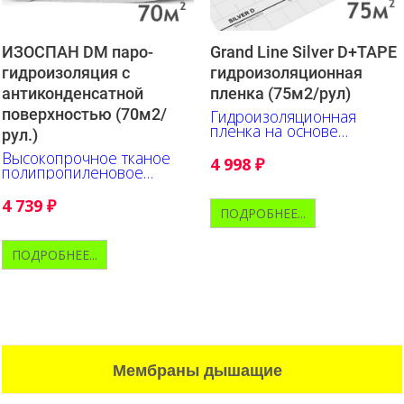
ИЗОСПАН DM паро-
Grand Line Silver D+TAPE
гидроизоляция c
гидроизоляционная
антиконденсатной
пленка (75м2/рул)
поверхностью (70м2/
Гидроизоляционная
пленка на основе
рул.)
выскопрочного
Высокопрочное тканое
полипропиленового
4 998
₽
полипропиленовое
полотна
полотно с
антиконденсатной
4 739
₽
ПОДРОБНЕЕ...
поверхностью
ПОДРОБНЕЕ...
Мембраны дышащие