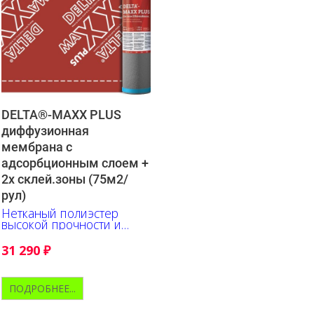
DELTA®-MAXX PLUS
диффузионная
мембрана с
адсорбционным слоем +
2х склей.зоны (75м2/
рул)
Нетканый полиэстер
высокой прочности и
паропроницаемое
покрытие из
31 290
₽
термопластичного
полиуретана.
ПОДРОБНЕЕ...