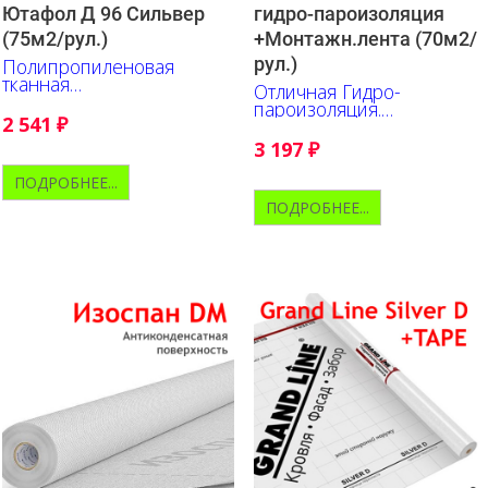
Ютафол Д 96 Сильвер
гидро-пароизоляция
(75м2/рул.)
+Монтажн.лента (70м2/
рул.)
Полипропиленовая
тканная
Отличная Гидро-
гидроизоляционная
пароизоляция.
пленка для скатной
2 541
₽
Исключительно прочна и
кровли
удобна в работе.
3 197
₽
Нанесена разметка.
ПОДРОБНЕЕ...
ПОДРОБНЕЕ...