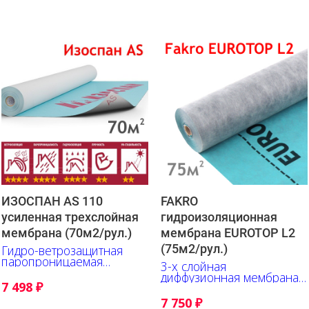
ИЗОСПАН АS 110
FAKRO
усиленная трехслойная
гидроизоляционная
мембрана (70м2/рул.)
мембрана EUROTOP L2
(75м2/рул.)
Гидро-ветрозащитная
паропроницаемая
3-х слойная
трехслойная усиленная
диффузионная мембрана
мембрана
7 498
₽
из полипропилена
7 750
₽