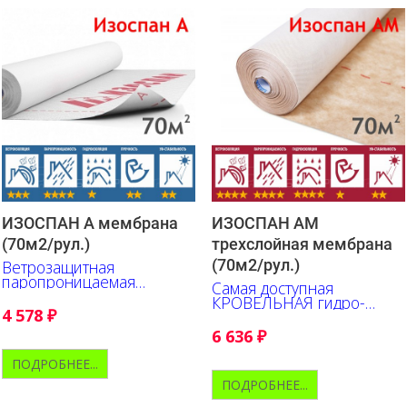
ИЗОСПАН А мембрана
ИЗОСПАН АМ
(70м2/рул.)
трехслойная мембрана
(70м2/рул.)
Ветрозащитная
паропроницаемая
Самая доступная
мембрана. (не для кровли)
КРОВЕЛЬНАЯ гидро-
4 578
₽
ветрозащитная,
паропроницаемая
6 636
₽
мембрана ИЗОСПАН
ПОДРОБНЕЕ...
ПОДРОБНЕЕ...