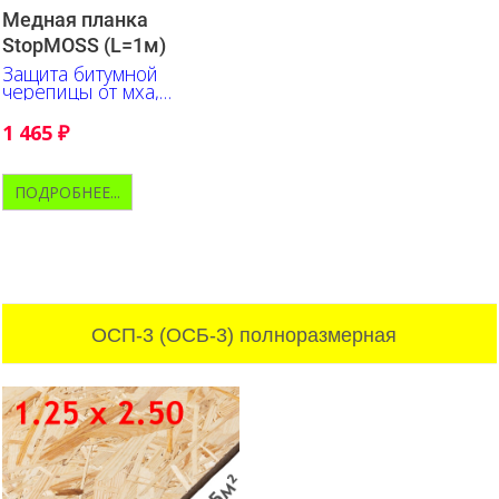
Медная планка
StopMOSS (L=1м)
Защита битумной
черепицы от мха,
лишайника, плесени
1 465
₽
ПОДРОБНЕЕ...
ОСП-3 (ОСБ-3) полноразмерная