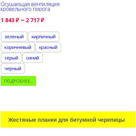
Осушающая вентиляция
кровельного пирога
–
1 843
₽
2 717
₽
зеленый
кирпичный
коричневый
красный
серый
синий
черный
ПОДРОБНЕЕ...
Жестяные планки для битумной черепицы