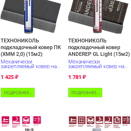
ТЕХНОНИКОЛЬ
ТЕХНОНИКОЛЬ
подкладочный ковер ПК
подкладочный ковер
(ХММ 2,0) (15м2)
ANDEREP GL Light (15м2)
Механически
Механически
закрепляемый ковер на
закрепляемый ковер на
основе стеклохолста.
основе стеклохолста.
Бюджетное решение.
Верх - полипропилен.
1 425
₽
1 781
₽
ПОДРОБНЕЕ...
ПОДРОБНЕЕ...