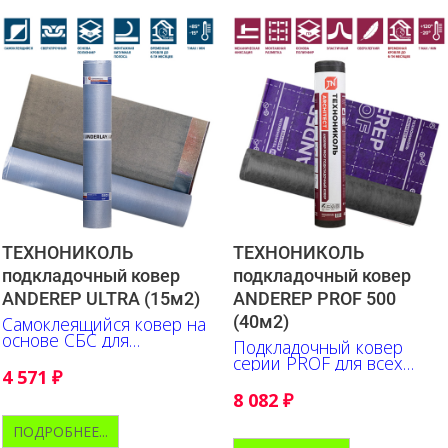
ТЕХНОНИКОЛЬ
ТЕХНОНИКОЛЬ
подкладочный ковер
подкладочный ковер
ANDEREP ULTRA (15м2)
ANDEREP PROF 500
(40м2)
Самоклеящийся ковер на
основе СБС для
Подкладочный ковер
гидроизоляции мест
серии PROF для всех
наиболее вероятных
4 571
₽
типов битумной черепицы
протечек
8 082
₽
ПОДРОБНЕЕ...