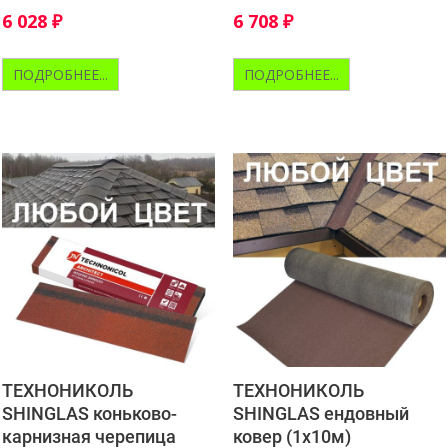
механического крепления
полимерной смеси
6 028
₽
6 708
₽
ПОДРОБНЕЕ...
ПОДРОБНЕЕ...
ТЕХНОНИКОЛЬ
ТЕХНОНИКОЛЬ
SHINGLAS коньково-
SHINGLAS ендовный
карнизная черепица
ковер (1х10м)