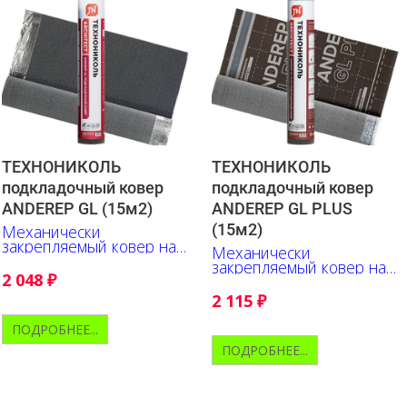
ТЕХНОНИКОЛЬ
ТЕХНОНИКОЛЬ
подкладочный ковер
подкладочный ковер
ANDEREP GL (15м2)
ANDEREP GL PLUS
(15м2)
Механически
закрепляемый ковер на
Механически
основе стеклохолста
закрепляемый ковер на
2 048
₽
основе стеклохолста.
Верх - полипропилен.
2 115
₽
ПОДРОБНЕЕ...
ПОДРОБНЕЕ...