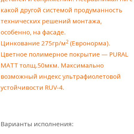
желоба
оцинк.
какой другой системой продуманность
карниз
технических решений монтажа,
185*300
особенно, на фасаде.
В КОРЗИНУ
2
Цинкование 275гр/м
(Евронорма).
Цветное полимерное покрытие — PURAL
MATT толщ.50мкм. Максимально
возможный индекс ультрафиолетовой
устойчивости RUV-4.
185mm Желоб водосточный
D185х3000 L=3м
Варианты исполнения:
Цена за 1шт.