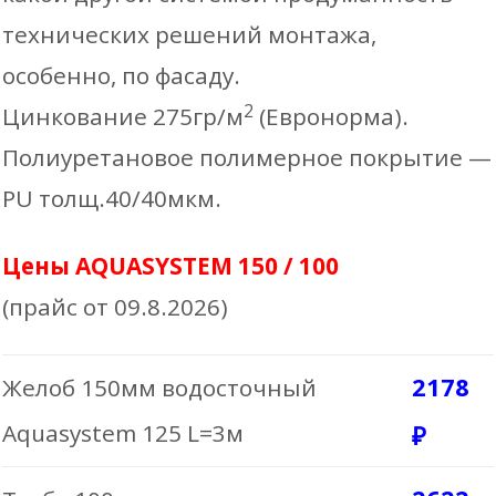
Воронка водосборная
22662
технических решений монтажа,
D185X150
(точечная кубическая)
₽
особенно, по фасаду.
–
0
₽
1 077
₽
2
Цинкование 275гр/м
(Евронорма).
Количес
Воронка водосборная (круглая)
3825 ₽
Полиуретановое полимерное покрытие —
белый
товара
90mm Колено
737 ₽
PU толщ.40/40мкм.
графитовый
185mm
90mm Труба водосточная 1м
887 ₽
Цены AQUASYSTEM 150 / 100
коричневый
Воронка
(прайс от 09.8.2026)
90mm Труба водосточная 3м
2380 ₽
оцинк.
желоба
90mm Соединитель трубы
2178
Желоб 150мм водосточный
D185X1
962 ₽
водосточной
Aquasystem 125 L=3м
₽
В КОРЗИНУ
90mm Хомут крепления трубы