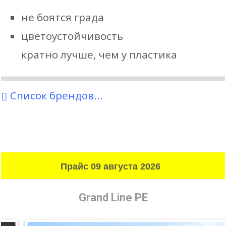
не боятся града
цветоустойчивость
кратно лучше, чем у пластика
Размер,
мм.
Список брендов...
Марка
Желоб
Труба
GRAND LINE PE
125
90
Прайс 09 августа 2026
ПРОЕКТ
185
150
Grand Line PE
SLATER
(оцинк.)
130
100