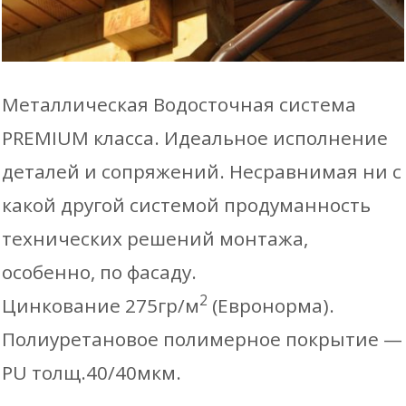
товара
130 mm Угол желоба внутренний
717
белый
90 гр.
₽
150mm
графитовый
Металлическая Водосточная система
130 mm Угол желоба наружный
798
Труба
коричневый
PREMIUM класса. Идеальное исполнение
130 гр.
₽
водосто
оцинк.
деталей и сопряжений. Несравнимая ни с
130 mm Угол желоба внутренний
798
D150х3
какой другой системой продуманность
130 гр.
₽
технических решений монтажа,
L=3м
В КОРЗИНУ
особенно, по фасаду.
486
130 mm Воронка желоба
2
Цинкование 275гр/м
(Евронорма).
₽
Полиуретановое полимерное покрытие —
100mm Колено воронки
398
PU толщ.40/40мкм.
72гр.
₽