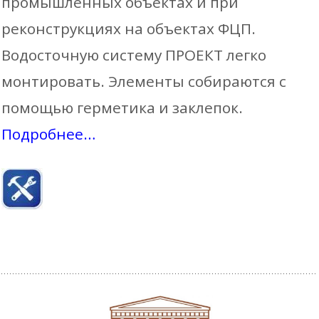
промышленных объектах и при
реконструкциях на объектах ФЦП.
Водосточную систему ПРОЕКТ легко
Воронка водосборная D350Х150
монтировать. Элементы собираются с
помощью герметика и заклепок.
(точечная)
Подробнее…
–
0
₽
1 291
₽
Количес
белый
товара
графитовый
Воронка
коричневый
водосбо
оцинк.
D350Х1