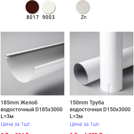
448
90 мм Колено стока
₽
185mm Желоб
150mm Труба
водосточный D185х3000
водосточная D150х3000
L=3м
L=3м
Цена за 1шт.
Цена за 1шт.