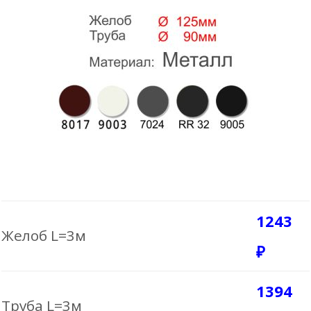
1243
Желоб L=3м
₽
1394
Труба L=3м