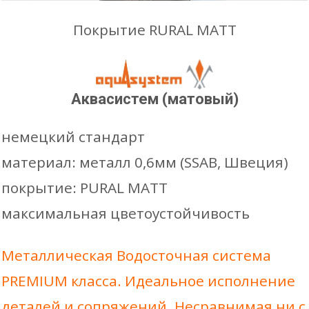
Покрытие RURAL MATT
100mm Труба водосточная 3м
2622 ₽
100mm Соединитель трубы
941 ₽
185mm Держатель желоба
водосточной
Аквасистем (матовый)
карнизный 185*300
100mm Хомут крепления трубы
немецкий стандарт
725 ₽
Шаг установки 75см.
материал: металл 0,6мм (SSAB, Швеция)
водосточной
–
0
₽
246
₽
Количес
покрытие: PURAL MATT
Распорный дюбель
29 ₽
максимальная цветоустойчивость
товара
белый
100mm Отвод трубы
896 ₽
185mm
графитовый
Металлическая Водосточная система
Тройник
5212 ₽
PREMIUM класса. Идеальное исполнение
Держат
коричневый
деталей и сопряжений. Несравнимая ни с