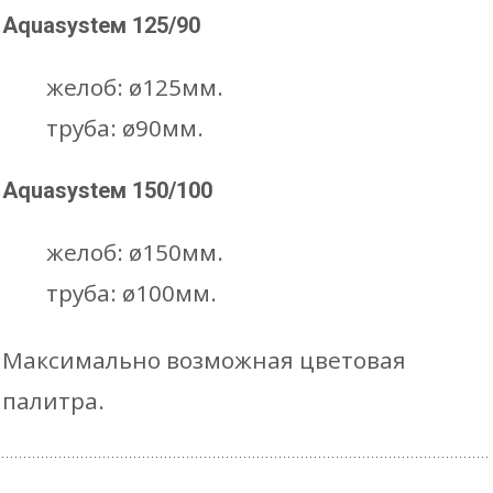
Aquasysteм 125/90
–
0
₽
964
₽
Количес
желоб: ø125мм.
товара
белый
труба: ø90мм.
185mm
графитовый
Aquasysteм 150/100
Желоб
коричневый
желоб: ø150мм.
водост
оцинк.
труба: ø100мм.
D185х3
Максимально возможная цветовая
L=3м
В КОРЗИНУ
палитра.