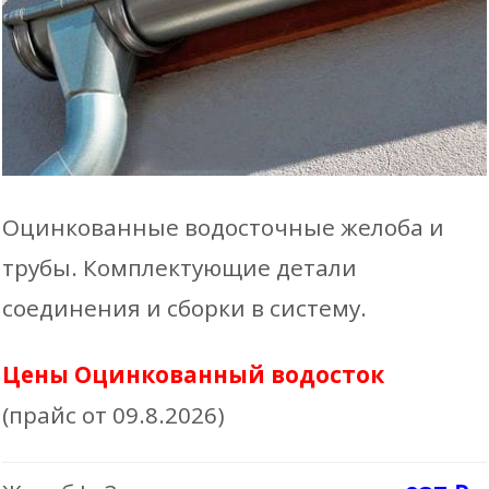
белый
товара
графитовый
150mm
коричневый
Сливно
оцинк.
колено
Оцинкованные водосточные желоба и
трубы
трубы. Комплектующие детали
В КОРЗИНУ
соединения и сборки в систему.
Цены Оцинкованный водосток
(прайс от 09.8.2026)