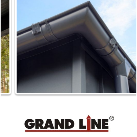
AQUASYSTEM
125
90
AQUASYSTEM
150
100