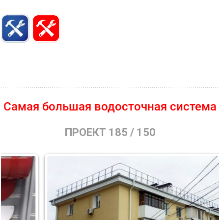
длинный 333мм)
₽
125 мм Держатель желоба на
170
лобовую (крюк короткий)
₽
125 мм Заглушка желоба
160
(универсальная)
₽
Самая большая водосточная система
125 мм Угол желоба наружный
808
ПРОЕКТ 185 / 150
90 гр.
₽
125 мм Угол желоба внутренний
808
90 гр.
₽
466