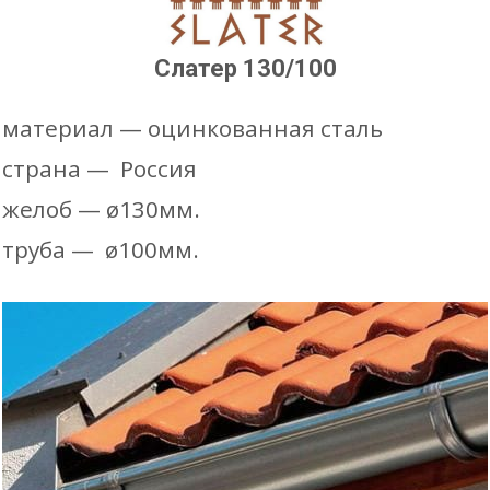
(точечн
Слатер 130/100
В КОРЗИНУ
материал — оцинкованная сталь
страна — Россия
желоб — ø130мм.
труба — ø100мм.
150mm Сливное колено трубы
Устанавливается в конце
водосточной трубы
–
0
₽
364
₽
Количес