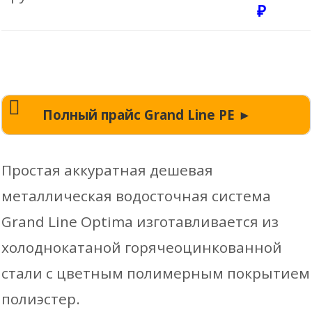
₽
Полный прайс Grand Line PE ►
1243
125 мм Желоб 3м
Простая аккуратная дешевая
₽
металлическая водосточная система
125 мм Муфта (соединитель)
244
Grand Line Optima изготавливается из
холоднокатаной горячеоцинкованной
желоба
₽
стали с цветным полимерным покрытием
125 мм Держатель желоба (крюк
222
полиэстер.