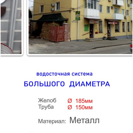
125 мм Воронка желоба
₽
479
90 мм Колено трубы 60 гр.
₽
1394
90 мм Труба водосточная 3м
₽
90 мм Труба водосточная 1м
459
(обжим с двух сторон)
₽
90 мм Кронштейн трубы (на
222
кирпич)
₽