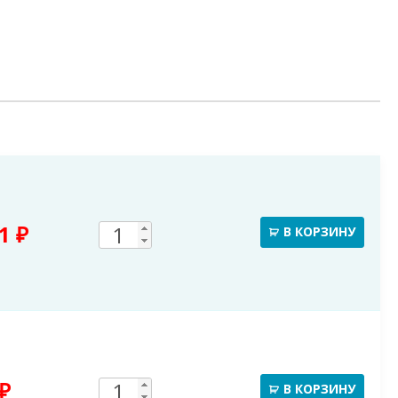
Количество
91
₽
В КОРЗИНУ
товара
Воронка
водосборная
Количество
₽
В КОРЗИНУ