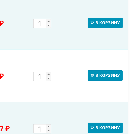
Труба
Количество
₽
В КОРЗИНУ
водосточная
товара
D150х3000
150mm
L=3м
Труба
Количество
₽
В КОРЗИНУ
водосточная
товара
D150х1000
150mm
L=1м
Колено
Количество
77
₽
В КОРЗИНУ
трубы