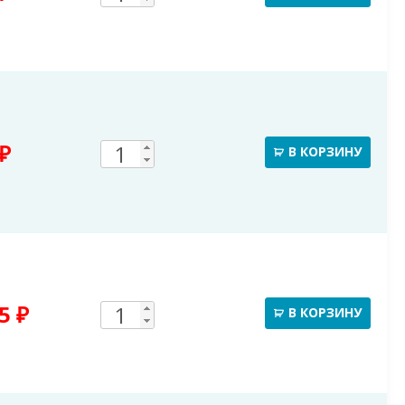
D350Х150
товара
(точечная)
150mm
Сливное
Количество
₽
В КОРЗИНУ
колено
товара
трубы
150mm
Держатель
Количество
85
₽
В КОРЗИНУ
трубы
товара
(саморез)
150mm