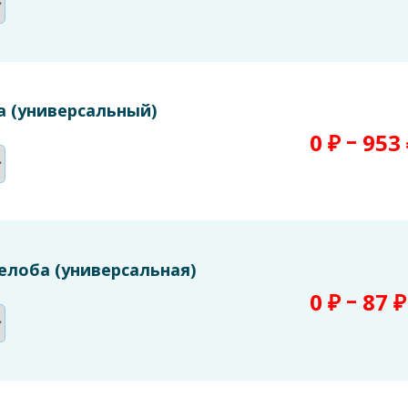
 (универсальный)
–
0
₽
953
лоба (универсальная)
–
0
₽
87
₽