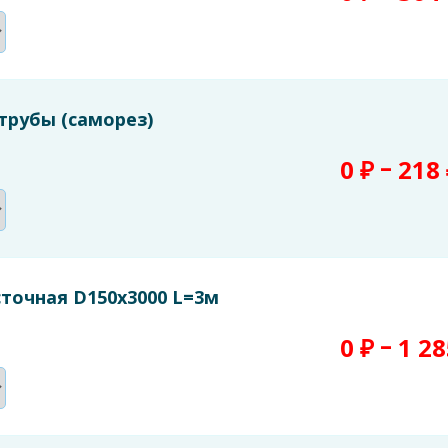
рубы (саморез)
–
0
₽
218
точная D150х3000 L=3м
–
0
₽
1 2