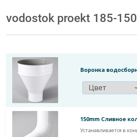
Skip
vodostok proekt 185-150
to
content
Воронка водосборн
150mm Сливное ко
Устанавливается в кон