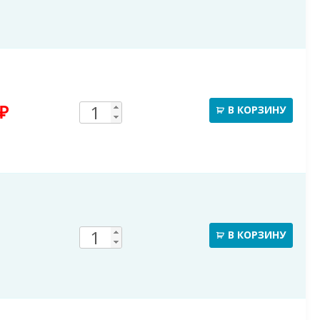
товара
185mm
Воронка
Количество
₽
В КОРЗИНУ
желоба
товара
D185X150
185mm
Угол
Количество
В КОРЗИНУ
желоба
товара
(универсальный)
185mm