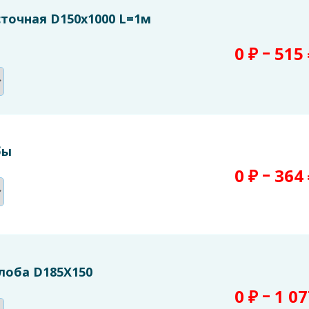
точная D150х1000 L=1м
–
0
₽
515
бы
–
0
₽
364
лоба D185X150
–
0
₽
1 0