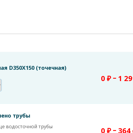
ая D350Х150 (точечная)
–
0
₽
1 2
лено трубы
це водосточной трубы
–
0
₽
364