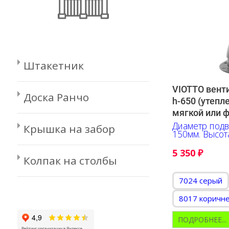
Штакетник
VIOTTO вент
Доска Ранчо
h-650 (утепл
мягкой или 
Диаметр подв
Крышка на забор
150мм. Высот
5 350
₽
Колпак на столбы
7024 серый
8017 коричн
ПОДРОБНЕЕ...