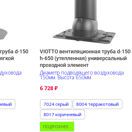
труба d-150
VIOTTO вентиляционная труба d-150
мягкой
h-650 (утепленная) универсальный
проходной элемент
духовода
Диаметр подводящего воздуховода
150мм. Высота 650мм
6 728
₽
невый
7024 серый
8004 терракотовый
8017 коричневый
ПОДРОБНЕЕ...