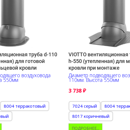
иляционная труба d-110
VIOTTO вентиляционная 
енная) для готовой
h-550 (утепленная) для 
льцевой кровли
кровли при монтаже
одящего воздуховода
Диаметр подводящего воз
а 550мм
110мм. Высота 550мм
3 738
₽
8004 терракотовый
7024 серый
8004 терра
евый
8017 коричневый
ПОДРОБНЕЕ...