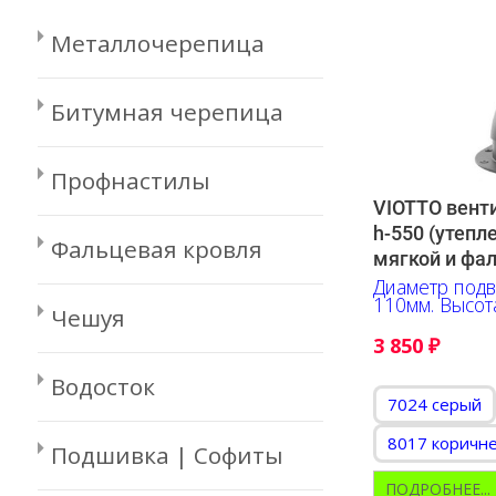
Металлочерепица
Битумная черепица
Профнастилы
VIOTTO вент
h-550 (утепл
Фальцевая кровля
мягкой и фа
Диаметр подв
110мм. Высот
Чешуя
3 850
₽
Водосток
7024 серый
8017 коричн
Подшивка | Софиты
ПОДРОБНЕЕ...