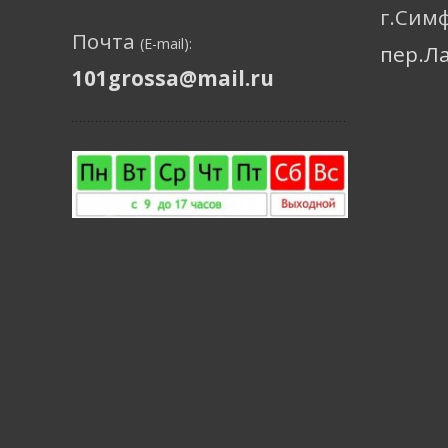
г.Сим
Почта
(E-mail):
пер.Л
101grossa@mail.ru