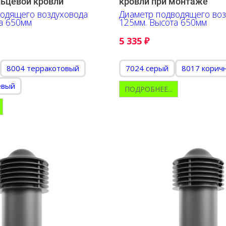
льцевой кровли
кровли при монтаже
одящего воздуховода
Диаметр подводящего воз
а 650мм
125мм. Высота 650мм
5 335
₽
8004 терракотовый
7024 серый
8017 корич
евый
ПОДРОБНЕЕ...