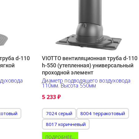
труба d-110
VIOTTO вентиляционная труба d-110
мягкой
h-550 (утепленная) универсальный
проходной элемент
духовода
Диаметр подводящего воздуховода
110мм. Высота 550мм
5 233
₽
котовый
7024 серый
8004 терракотовый
8017 коричневый
ПОДРОБНЕЕ...