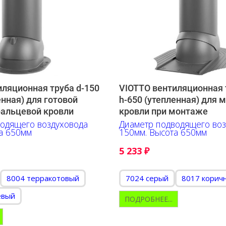
иляционная труба d-150
VIOTTO вентиляционная 
енная) для готовой
h-650 (утепленная) для 
фальцевой кровли
кровли при монтаже
одящего воздуховода
Диаметр подводящего воз
а 650мм
150мм. Высота 650мм
5 233
₽
8004 терракотовый
7024 серый
8017 корич
евый
ПОДРОБНЕЕ...