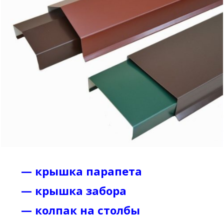
—
крышка парапета
—
крышка забора
—
колпак на столбы