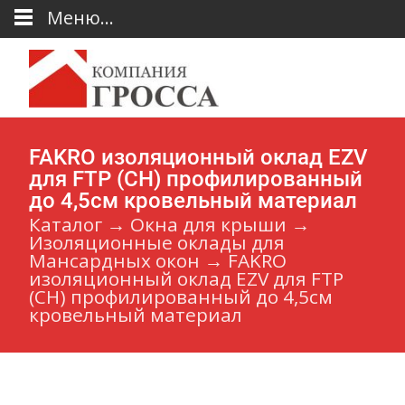
Меню...
FAKRO изоляционный оклад EZV
для FTP (CH) профилированный
до 4,5см кровельный материал
Каталог
→
Окна для крыши
→
Изоляционные оклады для
Мансардных окон
→
FAKRO
изоляционный оклад EZV для FTP
(CH) профилированный до 4,5см
кровельный материал