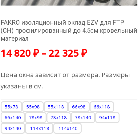
FAKRO изоляционный оклад EZV для FTP
(CH) профилированный до 4,5см кровельный
материал
14 820
₽
–
22 325
₽
Цена окна зависит от размера. Размеры
указаны в см.
55x78
55x98
55х118
66x98
66х118
66х140
78x98
78х118
78х140
94х118
94х140
114х118
114х140