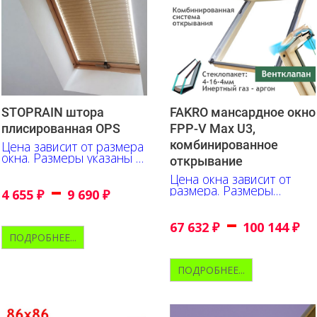
STOPRAIN штора
FAKRO мансардное окно
плисированная OPS
FPP-V Max U3,
комбинированное
Цена зависит от размера
окна. Размеры указаны в
открывание
сантиметрах
Цена окна зависит от
–
размера. Размеры
4 655
₽
9 690
₽
указаны в сантиметрах
–
67 632
₽
100 144
₽
ПОДРОБНЕЕ...
ПОДРОБНЕЕ...