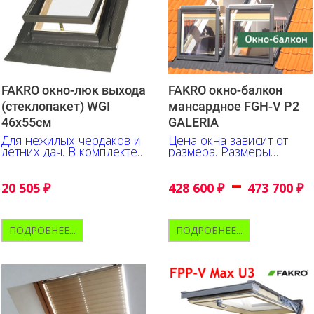
FAKRO окно-люк выхода
FAKRO окно-балкон
(стеклопакет) WGI
мансардное FGH-V P2
46х55см
GALERIA
Для нежилых чердаков и
Цена окна зависит от
летних дач. В комплекте
размера. Размеры
с герметизирующим
указаны в сантиметрах.
окладом
–
20 505
₽
428 600
₽
473 700
₽
ПОДРОБНЕЕ...
ПОДРОБНЕЕ...