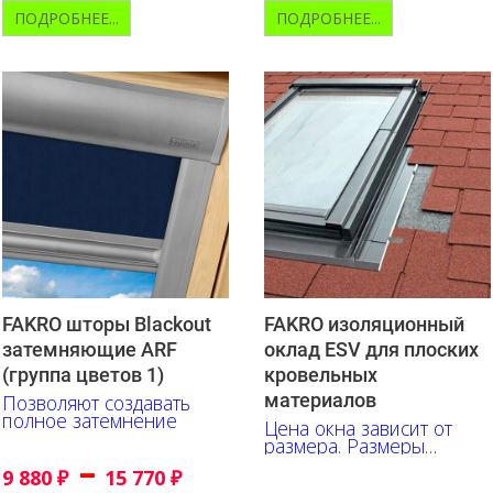
ПОДРОБНЕЕ...
ПОДРОБНЕЕ...
FAKRO шторы Blackout
FAKRO изоляционный
затемняющие ARF
оклад ESV для плоских
(группа цветов 1)
кровельных
материалов
Позволяют создавать
полное затемнение
Цена окна зависит от
размера. Размеры
–
указаны в см.
9 880
₽
15 770
₽