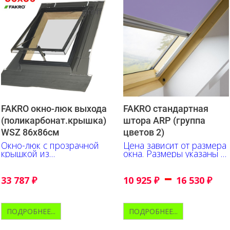
FAKRO окно-люк выхода
FAKRO стандартная
(поликарбонат.крышка)
штора ARP (группа
WSZ 86х86см
цветов 2)
Окно-люк с прозрачной
Цена зависит от размера
крышкой из
окна. Размеры указаны в
поликарбоната. Все уже в
сантиметрахх
комплекте с
–
герметизирующим
33 787
₽
10 925
₽
16 530
₽
окладом
ПОДРОБНЕЕ...
ПОДРОБНЕЕ...