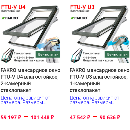
FAKRO мансардное окно
FAKRO мансардное окно
FTU-V U4 влагостойкое,
FTU-V U3 влагостойкое,
2-камерный
1-камерный
стеклопакет
стеклопакет
Цена окна зависит от
Цена окна зависит от
размера. Размеры
размера. Размеры
указаны в сантиметрах
указаны в сантиметрах
–
–
59 197
₽
101 448
₽
47 542
₽
90 636
₽