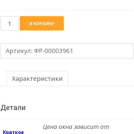
Количество
В КОРЗИНУ
товара
FAKRO
Артикул:
ФР-00003961
изоляционный
оклад
EZV
Характеристики
для
FTP
Детали
(CH)
профилированный
Цена окна зависит от
до
Краткое