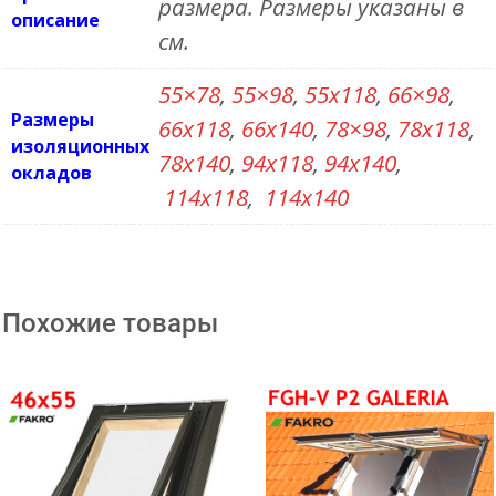
размера. Размеры указаны в
описание
4,5см
см.
кровельный
55×78
,
55×98
,
55х118
,
66×98
,
материал
Размеры
66х118
,
66х140
,
78×98
,
78х118
,
изоляционных
78х140
,
94х118
,
94х140
,
окладов
114х118
,
114х140
Похожие товары