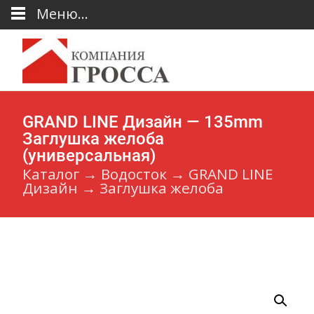
Меню...
GRAND LINE Дизайн — 135mm
Заглушка желоба
(универсальная)
Каталог
→
Водосток
→
GRAND LINE
Дизайн
→
Заглушка желоба