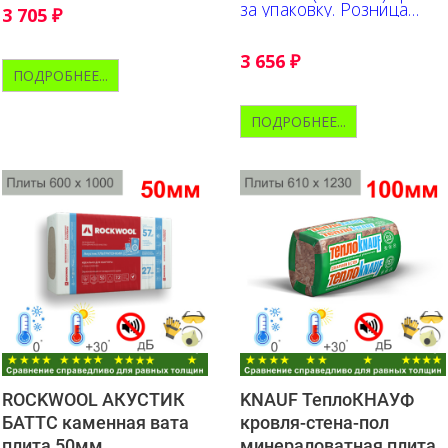
за упаковку. Розница
3 705
₽
+10% к указанной цене
3 656
₽
ПОДРОБНЕЕ...
ПОДРОБНЕЕ...
ROCKWOOL АКУСТИК
KNAUF ТеплоКНАУФ
БАТТС каменная вата
кровля-стена-пол
плита 50мм
минераловатная плита