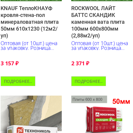
KNAUF ТеплоКНАУФ
ROCKWOOL ЛАЙТ
кровля-стена-пол
БАТТС СКАНДИК
минераловатная плита
каменная вата плита
50мм 610х1230 (12м2/
100мм 600х800мм
уп)
(2,88м2/уп)
Оптовая (от 10шт.) цена
Оптовая (от 10шт.) цена
за упаковку. Розница
за упаковку. Розница
+10% к указанной цене
+10% к указанной цене
3 157
₽
2 371
₽
ПОДРОБНЕЕ...
ПОДРОБНЕЕ...