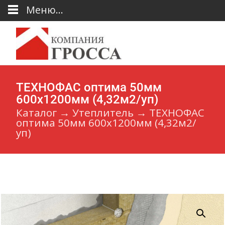
Меню...
ТЕХНОФАС оптима 50мм
600х1200мм (4,32м2/уп)
Каталог
→
Утеплитель
→
ТЕХНОФАС
оптима 50мм 600х1200мм (4,32м2/
уп)