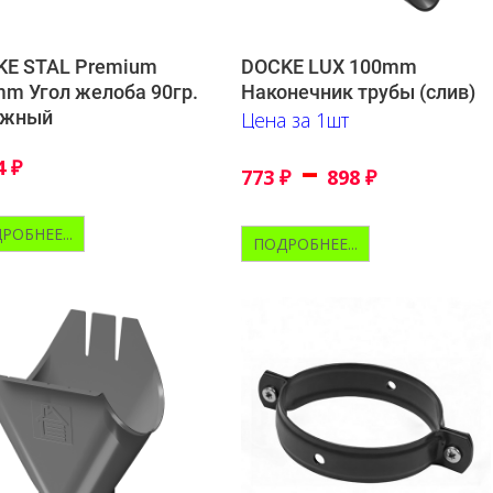
KE STAL Premium
DOCKE LUX 100mm
m Угол желоба 90гр.
Наконечник трубы (слив)
ужный
Цена за 1шт
–
4
₽
773
₽
898
₽
РОБНЕЕ...
ПОДРОБНЕЕ...