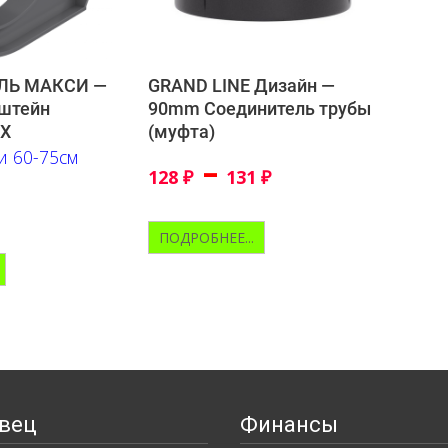
ЛЬ МАКСИ —
GRAND LINE Дизайн —
штейн
90mm Соединитель трубы
ВХ
(муфта)
и 60-75см
–
128
₽
131
₽
ПОДРОБНЕЕ...
вец
Финансы