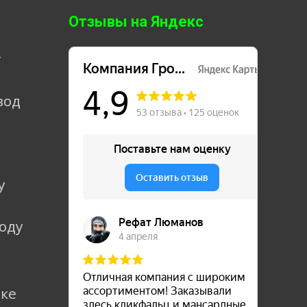
Отзывы на Яндекс
т
вод
у
коду
лке