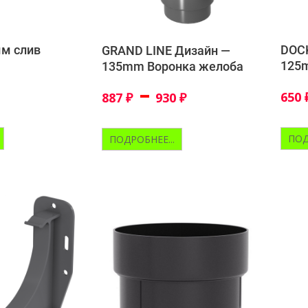
м слив
DOC
GRAND LINE Дизайн —
125
135mm Воронка желоба
–
650
887
₽
930
₽
ПОД
ПОДРОБНЕЕ...