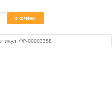
ичество
В КОРЗИНУ
ара
ХНОНИКОЛЬ
ртикул:
ФР-00003358
КСИ
0mm
ойник
убы