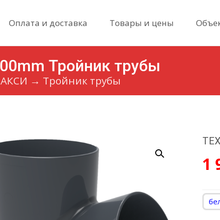
Skip
Оплата и доставка
Товары и цены
Объе
to
content
00mm Тройник трубы
МАКСИ
→
Тройник трубы
ТЕХ
1 
бе