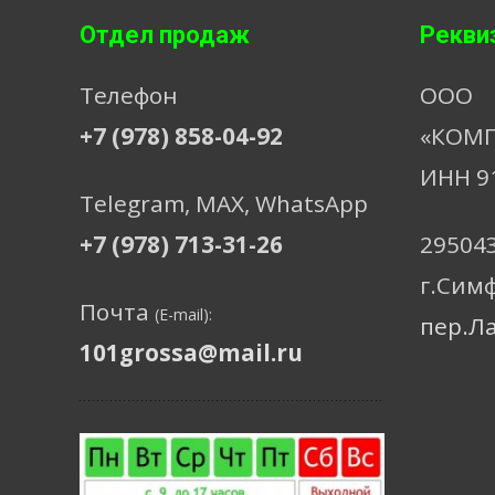
Отдел продаж
Рекви
Телефон
ООО
+7 (978) 858-04-92
«КОМП
ИНН 9
Telegram, МАХ, WhatsApp
+7 (978) 713-31-26
29504
г.Сим
Почта
(E-mail):
пер.Л
101grossa@mail.ru