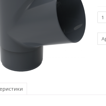
Кол
тов
ТЕ
А
МА
-
10
Тр
тр
еристики