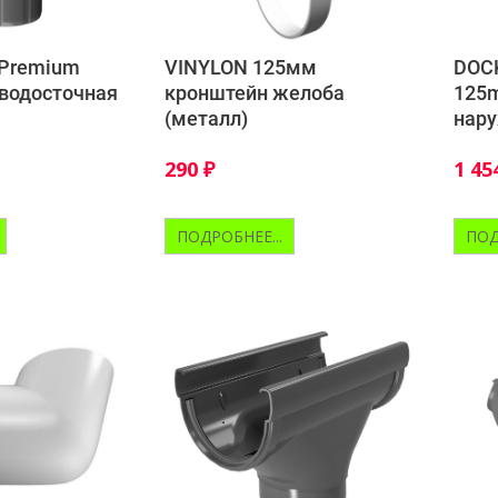
 Premium
VINYLON 125мм
DOC
водосточная
кронштейн желоба
125m
(металл)
нар
290
₽
1 45
ПОДРОБНЕЕ...
ПОД