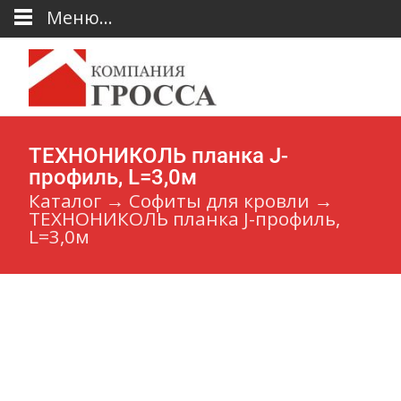
Меню...
ТЕХНОНИКОЛЬ планка J-
профиль, L=3,0м
Каталог
→
Софиты для кровли
→
ТЕХНОНИКОЛЬ планка J-профиль,
L=3,0м