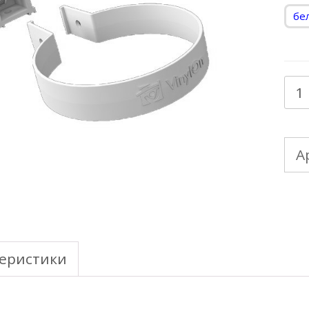
бе
Кол
тов
VI
А
90
хом
тр
(ПВ
еристики