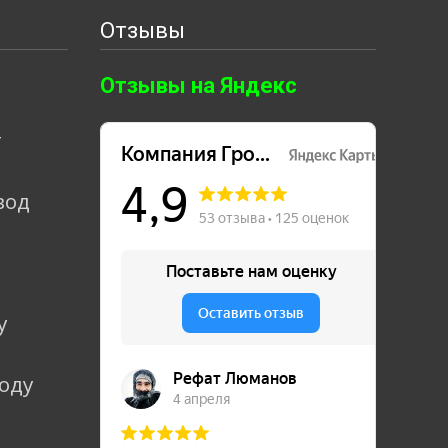
Отзывы
Отзывы на Яндекс
т
вод
у
коду