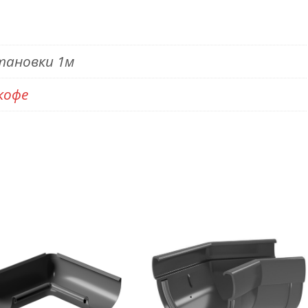
тановки 1м
кофе