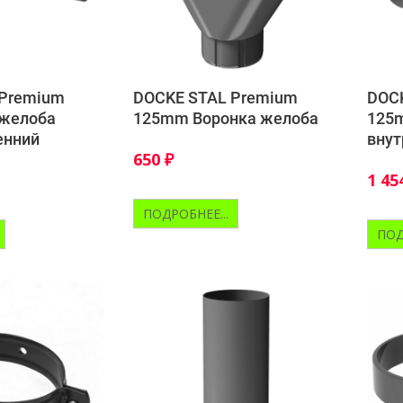
 Premium
DOCKE STAL Premium
DOC
 желоба
125mm Воронка желоба
125m
енний
внут
650
₽
1 45
ПОДРОБНЕЕ...
ПОД