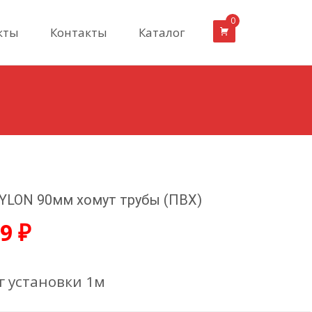
0
кты
Контакты
Каталог
YLON 90мм хомут трубы (ПВХ)
99
₽
 установки 1м