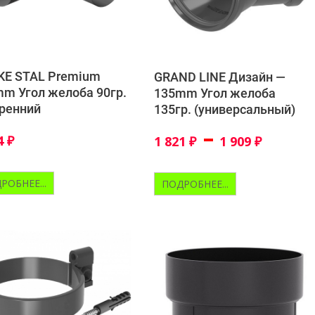
KE STAL Premium
GRAND LINE Дизайн —
m Угол желоба 90гр.
135mm Угол желоба
ренний
135гр. (универсальный)
–
4
₽
1 821
₽
1 909
₽
РОБНЕЕ...
ПОДРОБНЕЕ...