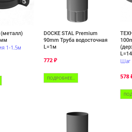
 (металл)
DOCKE STAL Premium
ТЕХ
0мм
90mm Труба водосточная
100
L=1м
(дер
я 1-1,5м
L=1
772
₽
Шаг 
578
ПОДРОБНЕЕ...
ПОД