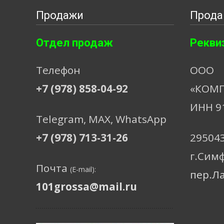
Продажи
Прода
Отдел продаж
Рекви
Телефон
ООО
+7 (978) 858-04-92
«КОМП
ИНН 9
Telegram, МАХ, WhatsApp
+7 (978) 713-31-26
29504
г.Сим
Почта
(E-mail):
пер.Л
101grossa@mail.ru