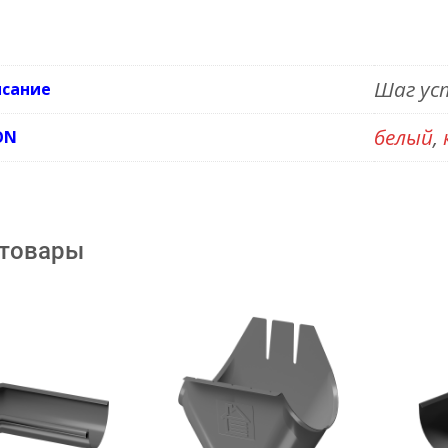
Шаг ус
исание
белый
,
ON
 товары