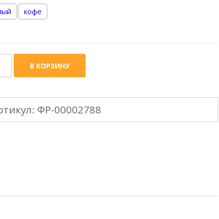
лый
кофе
ичество
В КОРЗИНУ
ара
NYLON
ртикул:
ФР-00002788
мм
ут
убы
Х)