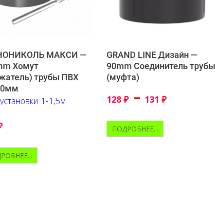
НОНИКОЛЬ МАКСИ —
GRAND LINE Дизайн —
mm Хомут
90mm Соединитель трубы
жатель) трубы ПВХ
(муфта)
40мм
–
128
₽
131
₽
установки 1-1,5м
₽
ПОДРОБНЕЕ...
РОБНЕЕ...