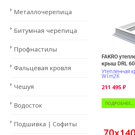
Металлочерепица
Битумная черепица
Профнастилы
FAKRO утепл
крыш DRL 6
Фальцевая кровля
Утепленная к
W|m2K
Чешуя
211 495
₽
ПОДРОБНЕЕ...
Водосток
Подшивка | Софиты