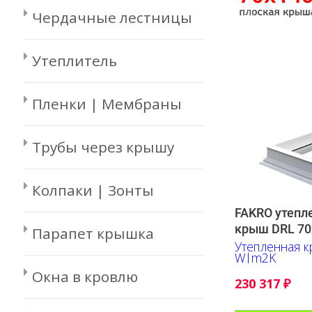
Чердачные лестницы
Утеплитель
Пленки | Мембраны
Трубы через крышу
Колпаки | Зонты
FAKRO утепл
крыш DRL 7
Парапет крышка
Утепленная к
W|m2K
Окна в кровлю
230 317
₽