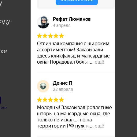
у
коду
лке