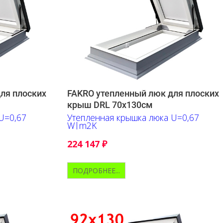
ля плоских
FAKRO утепленный люк для плоских
крыш DRL 70х130см
U=0,67
Утепленная крышка люка U=0,67
W|m2K
224 147
₽
ПОДРОБНЕЕ...