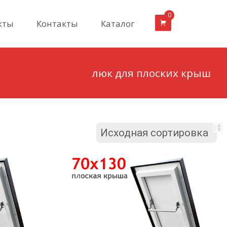
0
кты
Контакты
Каталог
люк для плоских крыш