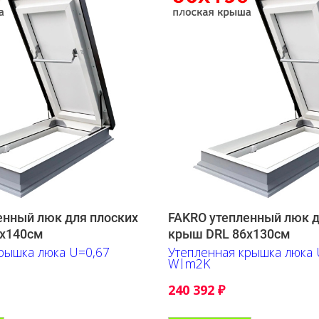
енный люк для плоских
FAKRO утепленный люк д
0х140см
крыш DRL 86х130см
рышка люка U=0,67
Утепленная крышка люка 
W|m2K
240 392
₽