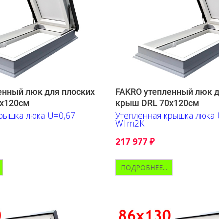
енный люк для плоских
FAKRO утепленный люк д
0х120см
крыш DRL 70х120см
рышка люка U=0,67
Утепленная крышка люка 
W|m2K
217 977
₽
ПОДРОБНЕЕ...