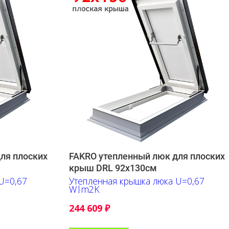
ля плоских
FAKRO утепленный люк для плоских
крыш DRL 92х130см
U=0,67
Утепленная крышка люка U=0,67
W|m2K
244 609
₽