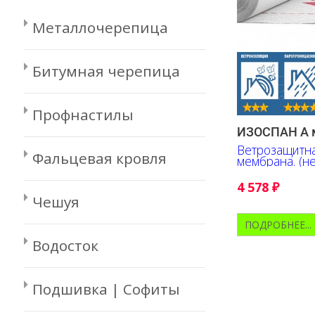
Металлочерепица
Битумная черепица
Профнастилы
ИЗОСПАН А м
Ветрозащитн
Фальцевая кровля
мембрана. (не
4 578
₽
Чешуя
ПОДРОБНЕЕ...
Водосток
Подшивка | Софиты