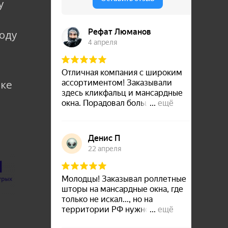
у
коду
лке