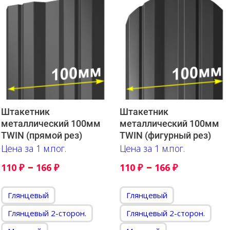
Штакетник
Штакетник
металлический 100мм
металлический 100мм
TWIN (прямой рез)
TWIN (фигурный рез)
Цена за 1 м.пог.
Цена за 1 м.пог.
–
–
110
₽
166
₽
110
₽
166
₽
Глянцевый
Глянцевый
Глянцевый 2-сторон.
Глянцевый 2-сторон.