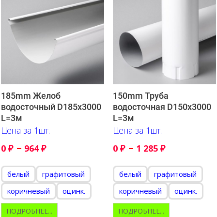
185mm Желоб
150mm Труба
водосточный D185х3000
водосточная D150х3000
L=3м
L=3м
Цена за 1шт.
Цена за 1шт.
–
–
0
₽
964
₽
0
₽
1 285
₽
белый
графитовый
белый
графитовый
коричневый
оцинк.
коричневый
оцинк.
ПОДРОБНЕЕ...
ПОДРОБНЕЕ...