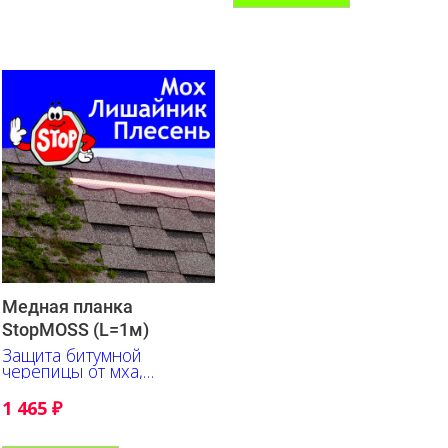
Медная планка
StopMOSS (L=1м)
Защита битумной
черепицы от мха,
лишайника, плесени
1 465
₽