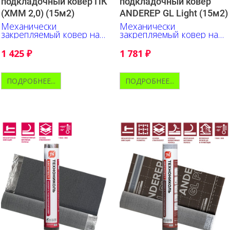
подкладочный ковер ПК
подкладочный ковер
(ХММ 2,0) (15м2)
ANDEREP GL Light (15м2)
Механически
Механически
закрепляемый ковер на
закрепляемый ковер на
основе стеклохолста.
основе стеклохолста.
Бюджетное решение.
Верх - полипропилен.
1 425
₽
1 781
₽
ПОДРОБНЕЕ...
ПОДРОБНЕЕ...