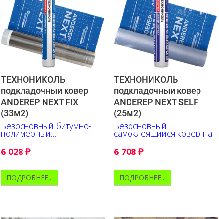
ТЕХНОНИКОЛЬ
ТЕХНОНИКОЛЬ
подкладочный ковер
подкладочный ковер
ANDEREP NEXT FIX
ANDEREP NEXT SELF
(33м2)
(25м2)
Безосновный битумно-
Безосновный
полимерный
самоклеящийся ковер на
подкладочный ковер
основе битумно-
механического крепления
полимерной смеси
6 028
₽
6 708
₽
ПОДРОБНЕЕ...
ПОДРОБНЕЕ...