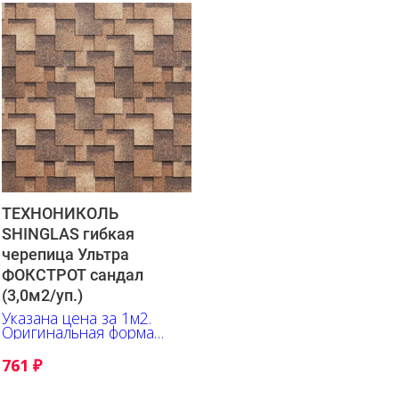
ТЕХНОНИКОЛЬ
SHINGLAS гибкая
черепица Ультра
ФОКСТРОТ сандал
(3,0м2/уп.)
Указана цена за 1м2.
Оригинальная форма
гонта, выгодно
подчёркивает глубину
761
₽
оттенков, их переливы и
контрастные акценты.