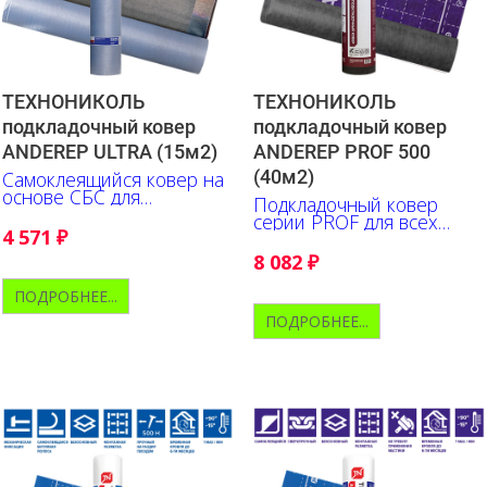
ТЕХНОНИКОЛЬ
ТЕХНОНИКОЛЬ
подкладочный ковер
подкладочный ковер
ANDEREP ULTRA (15м2)
ANDEREP PROF 500
(40м2)
Самоклеящийся ковер на
основе СБС для
Подкладочный ковер
гидроизоляции мест
серии PROF для всех
наиболее вероятных
4 571
₽
типов битумной черепицы
протечек
8 082
₽
ПОДРОБНЕЕ...
ПОДРОБНЕЕ...