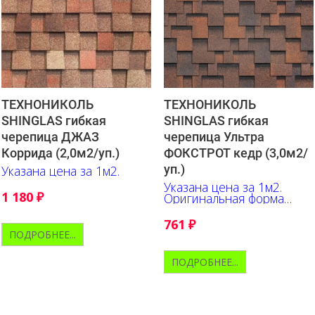
ТЕХНОНИКОЛЬ
ТЕХНОНИКОЛЬ
SHINGLAS гибкая
SHINGLAS гибкая
черепица ДЖАЗ
черепица Ультра
Коррида (2,0м2/уп.)
ФОКСТРОТ кедр (3,0м2/
уп.)
Указана цена за 1м2.
Указана цена за 1м2.
1 180
₽
Оригинальная форма
гонта, выгодно
подчёркивает глубину
761
₽
оттенков, их переливы и
ПОДРОБНЕЕ...
контрастные акценты.
ПОДРОБНЕЕ...