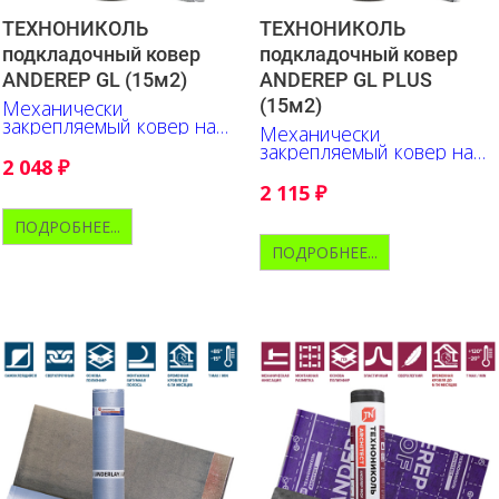
ТЕХНОНИКОЛЬ
ТЕХНОНИКОЛЬ
подкладочный ковер
подкладочный ковер
ANDEREP GL (15м2)
ANDEREP GL PLUS
(15м2)
Механически
закрепляемый ковер на
Механически
основе стеклохолста
закрепляемый ковер на
2 048
₽
основе стеклохолста.
Верх - полипропилен.
2 115
₽
ПОДРОБНЕЕ...
ПОДРОБНЕЕ...