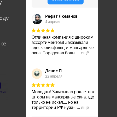
у
коду
лке