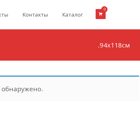
0
кты
Контакты
Каталог
.94х118см
е обнаружено.