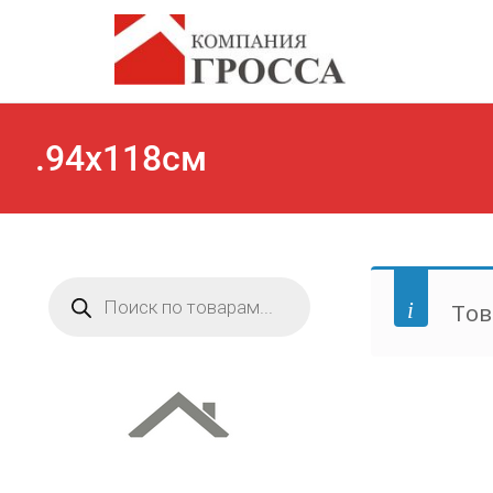
.94х118см
Поиск
товаров
Тов