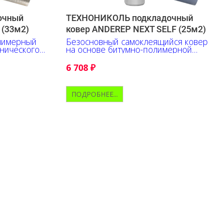
очный
ТЕХНОНИКОЛЬ подкладочный
 (33м2)
ковер ANDEREP NEXT SELF (25м2)
лимерный
Безосновный самоклеящийся ковер
нического
на основе битумно-полимерной
смеси
6 708
₽
ПОДРОБНЕЕ...