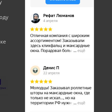
у
коду
лке