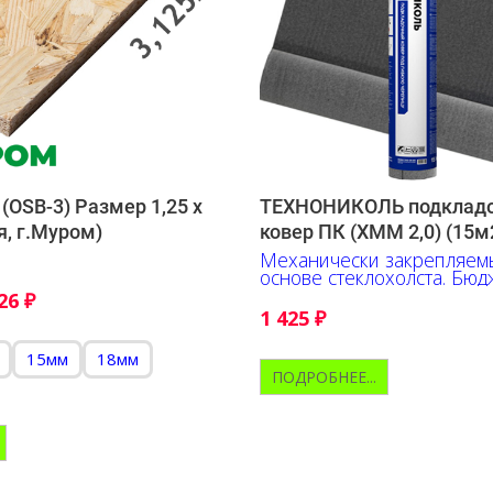
(OSB-3) Размер 1,25 х
ТЕХНОНИКОЛЬ подклад
я, г.Муром)
ковер ПК (ХММ 2,0) (15м
Механически закрепляем
основе стеклохолста. Бю
решение.
626
₽
1 425
₽
15мм
18мм
ПОДРОБНЕЕ...