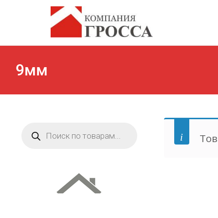
9мм
Поиск
товаров
Тов