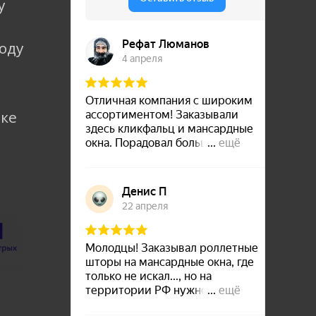
у
коду
лке