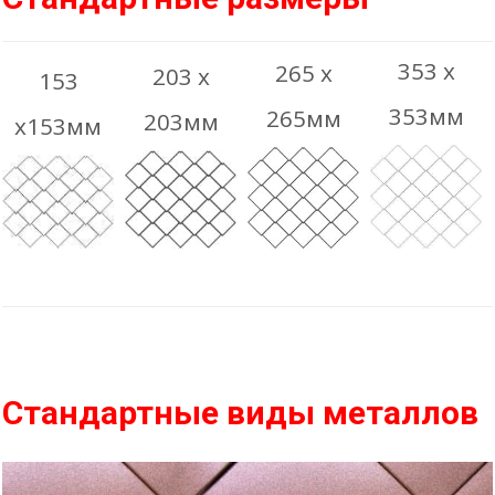
353 х
265 х
203 х
153
353мм
265мм
203мм
х153мм
Стандартные виды металлов