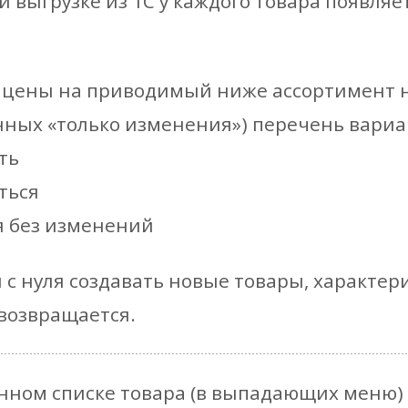
й выгрузке из 1С у каждого товара появляе
 цены на приводимый ниже ассортимент н
нных «только изменения») перечень вари
ть
ться
я без изменений
 с нуля создавать новые товары, характер
возвращается.
нном списке товара (в выпадающих меню) 