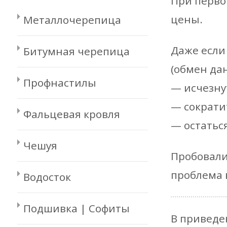
При перво
цены.
Металлочерепица
Даже если
Битумная черепица
(обмен да
Профнастилы
— исчезну
— сократи
Фальцевая кровля
— остатьс
Чешуя
Пробовали
проблема 
Водосток
Подшивка | Софиты
В приведе