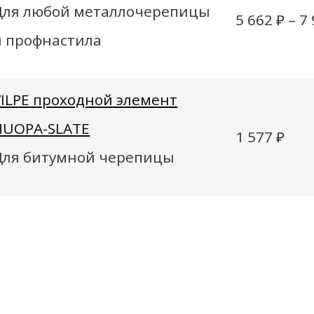
Для любой металлочерепицы
5 662
₽
–
7
и профнастила
VILPE проходной элемент
HUOPA-SLATE
1 577
₽
Для битумной черепицы