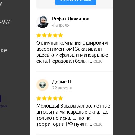
у
коду
лке