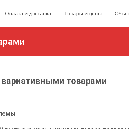
Skip
Оплата и доставка
Товары и цены
Объе
to
content
арами
с вариативными товарами
блемы