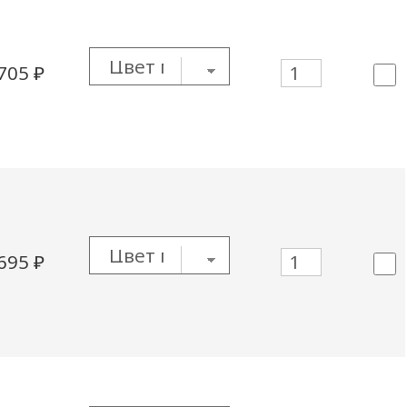
 705
₽
 695
₽