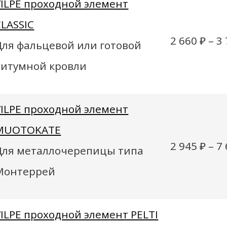
VILPE проходной элемент
CLASSIC
2 660
₽
–
3
Для фальцевой или готовой
битумной кровли
VILPE проходной элемент
MUOTOKATE
2 945
₽
–
7
Для металлочерепицы типа
Монтеррей
VILPE проходной элемент PELTI