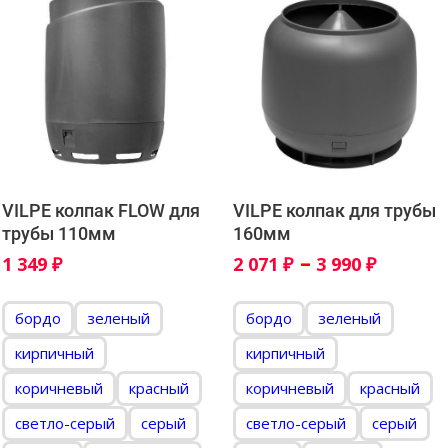
VILPE колпак FLOW для
VILPE колпак для трубы
трубы 110мм
160мм
–
1 349
₽
2 071
₽
3 990
₽
бордо
зеленый
бордо
зеленый
кирпичный
кирпичный
коричневый
красный
коричневый
красный
светло-серый
серый
светло-серый
серый