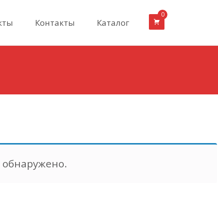
0
кты
Контакты
Каталог
 Click WOOD С-51 Серебристый минерал
е обнаружено.