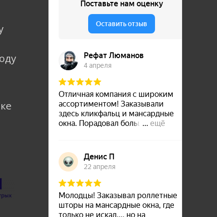
у
коду
лке