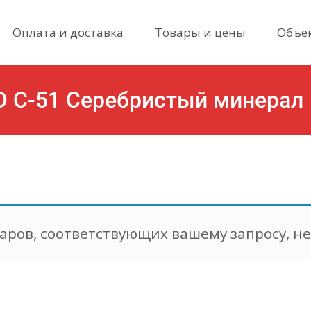
Skip
Оплата и доставка
Товары и цены
Объе
to
content
D С-51 Серебристый минерал
CEDRAL сайдинг
аров, соответствующих вашему запросу, н