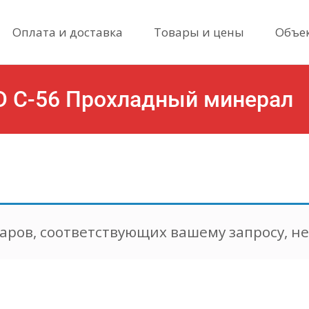
Skip
Оплата и доставка
Товары и цены
Объе
to
content
D С-56 Прохладный минерал
CEDRAL сайдин
аров, соответствующих вашему запросу, н