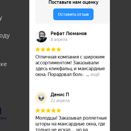
у
коду
лке