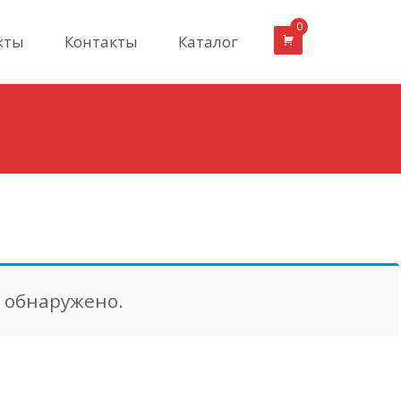
0
кты
Контакты
Каталог
г Click WOOD С-56 Прохладный минерал
е обнаружено.