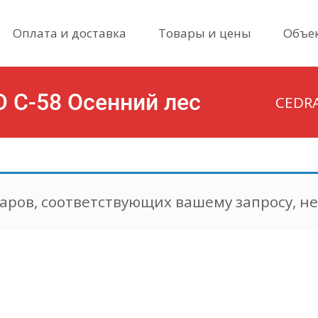
Skip
Оплата и доставка
Товары и цены
Объе
to
content
D С-58 Осенний лес
CEDRA
аров, соответствующих вашему запросу, н