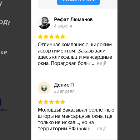
у
коду
лке