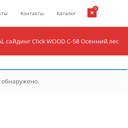
0
кты
Контакты
Каталог
L сайдинг Click WOOD С-58 Осенний лес
е обнаружено.