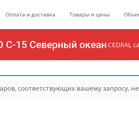
Skip
Оплата и доставка
Товары и цены
Объе
to
content
D С-15 Северный океан
CEDRAL с
аров, соответствующих вашему запросу, н