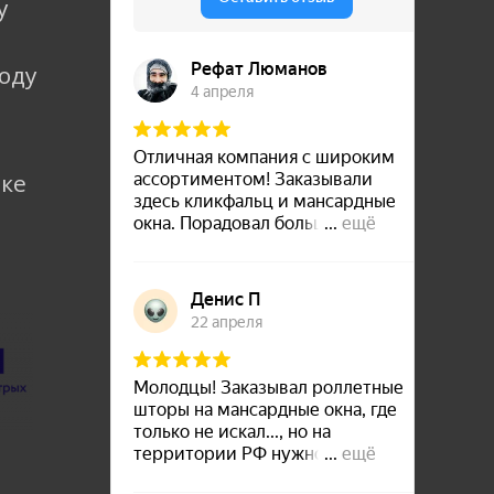
у
коду
лке