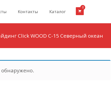
0
кты
Контакты
Каталог
айдинг Click WOOD С-15 Северный океан
е обнаружено.