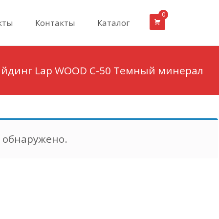
0
кты
Контакты
Каталог
айдинг Lap WOOD С-50 Темный минерал
е обнаружено.