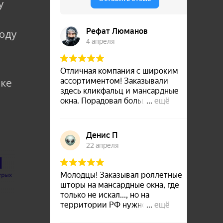
у
коду
лке