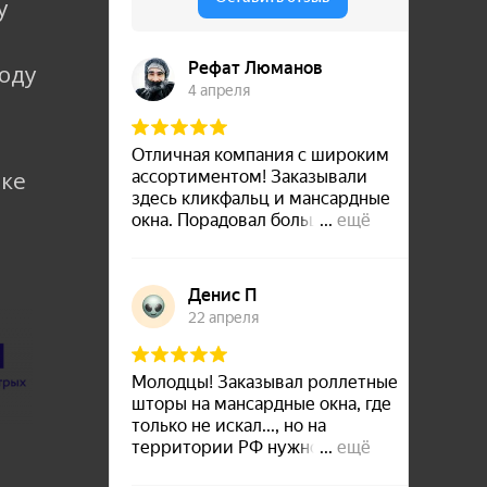
у
коду
лке