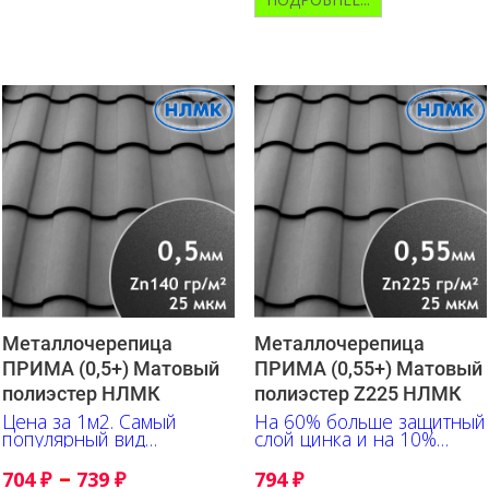
Металлочерепица
Металлочерепица
ПРИМА (0,5+) Матовый
ПРИМА (0,55+) Матовый
полиэстер НЛМК
полиэстер Z225 НЛМК
Цена за 1м2. Самый
На 60% больше защитный
популярный вид
слой цинка и на 10%
металлочерепицы,
толщина. Цена за 1м2
соответствует ГОСТ58153
–
704
₽
739
₽
794
₽