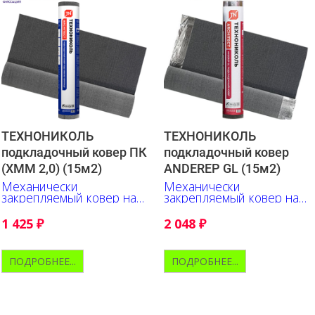
ТЕХНОНИКОЛЬ
ТЕХНОНИКОЛЬ
подкладочный ковер ПК
подкладочный ковер
(ХММ 2,0) (15м2)
ANDEREP GL (15м2)
Механически
Механически
закрепляемый ковер на
закрепляемый ковер на
основе стеклохолста.
основе стеклохолста
Бюджетное решение.
1 425
₽
2 048
₽
ПОДРОБНЕЕ...
ПОДРОБНЕЕ...