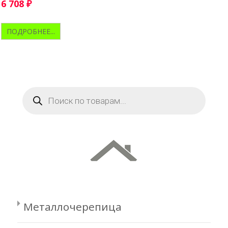
полимерной смеси
6 708
₽
ПОДРОБНЕЕ...
Поиск
товаров
Металлочерепица