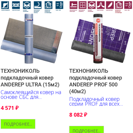
ТЕХНОНИКОЛЬ
ТЕХНОНИКОЛЬ
подкладочный ковер
подкладочный ковер
ANDEREP ULTRA (15м2)
ANDEREP PROF 500
(40м2)
Самоклеящийся ковер на
основе СБС для
Подкладочный ковер
гидроизоляции мест
серии PROF для всех
наиболее вероятных
4 571
₽
типов битумной черепицы
протечек
8 082
₽
ПОДРОБНЕЕ...
ПОДРОБНЕЕ...