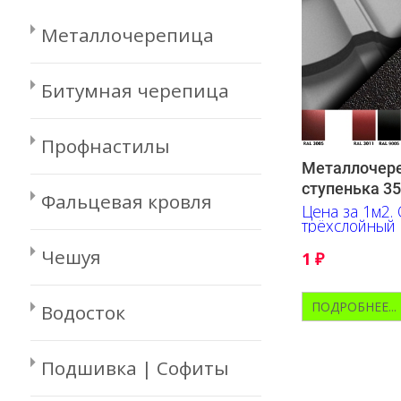
Металлочерепица
Битумная черепица
Профнастилы
Металлочер
ступенька 35
Фальцевая кровля
Цена за 1м2.
трёхслойный 
выраженной т
Чешуя
1
₽
ПОДРОБНЕЕ...
Водосток
Подшивка | Софиты