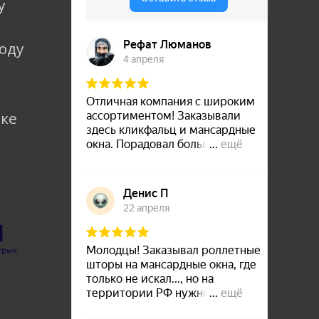
у
коду
лке