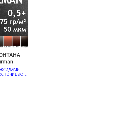
МОНТАНА
urman
оксидами
еспечивает
ть