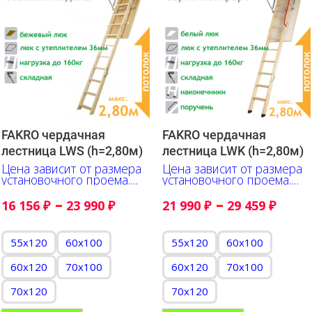
FAKRO чердачная
FAKRO чердачная
лестница LWS (h=2,80м)
лестница LWK (h=2,80м)
Цена зависит от размера
Цена зависит от размера
установочного проема.
установочного проема.
Указано в сантиметрах
Указано в сантиметрах
–
–
16 156
₽
23 990
₽
21 990
₽
29 459
₽
55x120
60x100
55x120
60x100
60x120
70x100
60x120
70x100
70x120
70x120