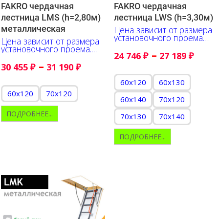
FAKRO чердачная
FAKRO чердачная
лестница LMS (h=2,80м)
лестница LWS (h=3,30м)
металлическая
Цена зависит от размера
установочного проема.
Цена зависит от размера
Указано в сантиметрах
установочного проема.
–
24 746
₽
27 189
₽
Указано в сантиметрах
–
30 455
₽
31 190
₽
60x120
60x130
60x120
70x120
60x140
70x120
ПОДРОБНЕЕ...
70x130
70x140
ПОДРОБНЕЕ...