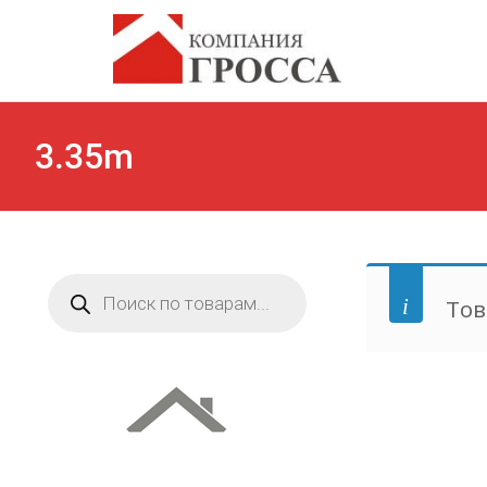
3.35m
Поиск
товаров
Тов