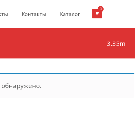
0
кты
Контакты
Каталог
3.35m
е обнаружено.