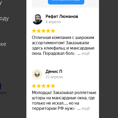
у
коду
лке