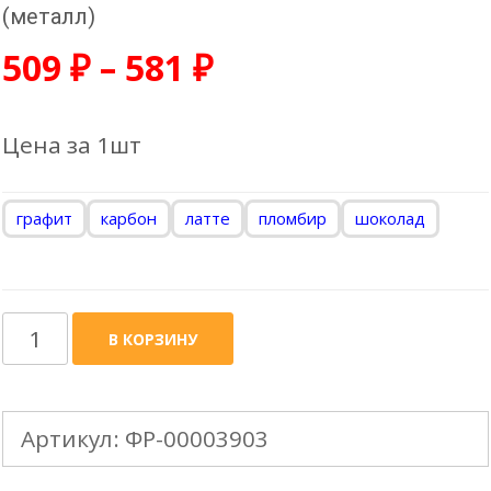
(металл)
509
₽
–
581
₽
Цена за 1шт
графит
карбон
латте
пломбир
шоколад
Количество
В КОРЗИНУ
товара
DOCKE
Артикул:
ФР-00003903
LUX