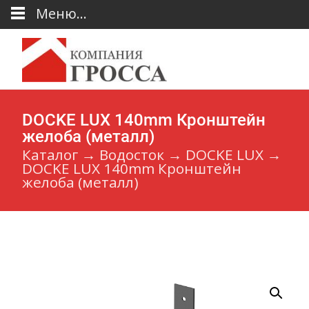
Меню...
DOCKE LUX 140mm Кронштейн
желоба (металл)
Каталог
→
Водосток
→
DOCKE LUX
→
DOCKE LUX 140mm Кронштейн
желоба (металл)