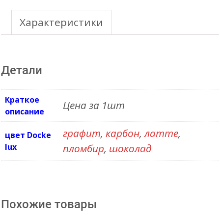
140mm
Кронштейн
Характеристики
желоба
(металл)
Детали
Краткое
Цена за 1шт
описание
графит
,
карбон
,
латте
,
цвет Docke
lux
пломбир
,
шоколад
Похожие товары