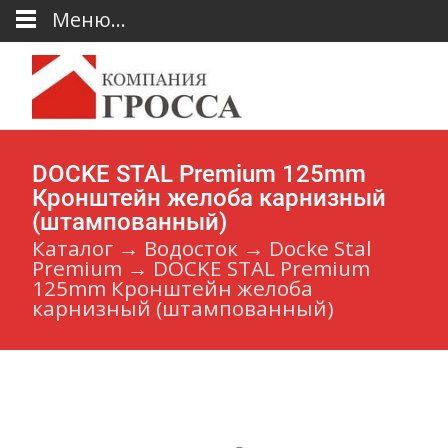
Меню...
DOCKE STAL Premium 125mm
Кронштейн желоба карнизный
(штампованный)
Каталог
→
Водосток
→
Docke Stal
Premium
→
DOCKE STAL Premium
125mm Кронштейн желоба
карнизный (штампованный)