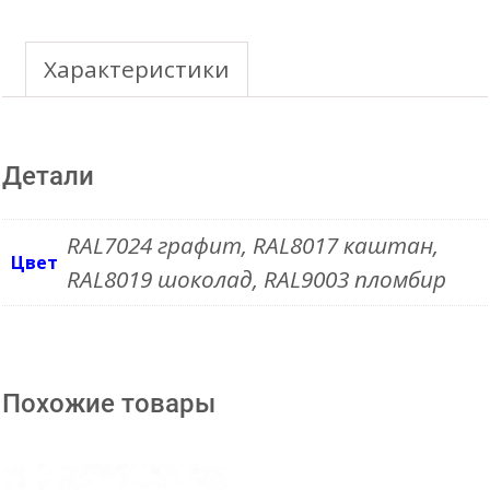
Premium
125mm
Характеристики
Кронштейн
желоба
Детали
карнизный
(штампованный)
RAL7024 графит, RAL8017 каштан,
Цвет
RAL8019 шоколад, RAL9003 пломбир
Похожие товары