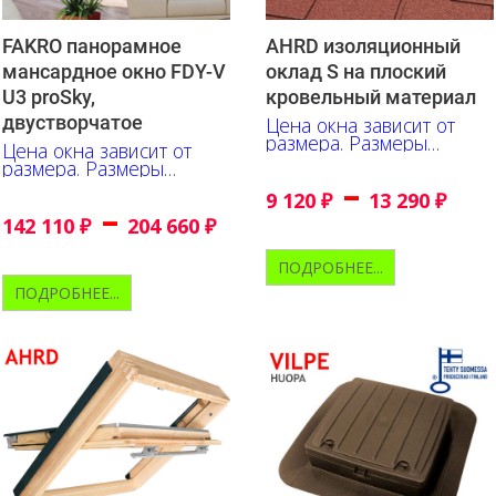
FAKRO панорамное
AHRD изоляционный
мансардное окно FDY-V
оклад S на плоский
U3 proSky,
кровельный материал
двустворчатое
Цена окна зависит от
размера. Размеры
Цена окна зависит от
указаны в см.
размера. Размеры
–
указаны в сантиметрах
9 120
₽
13 290
₽
–
142 110
₽
204 660
₽
ПОДРОБНЕЕ...
ПОДРОБНЕЕ...