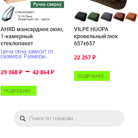
AHRD мансардное окно,
VILPE HUOPA
1-камерный
кровельный люк
стеклопакет
657х657
Цена окна зависит от
размера. Размеры
22 257
₽
указаны в сантиметрах
–
29 368
₽
42 864
₽
ПОДРОБНЕЕ...
ПОДРОБНЕЕ...
Поиск
товаров