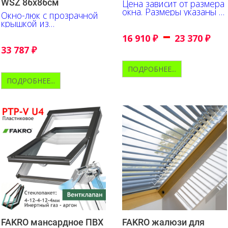
WSZ 86х86см
Цена зависит от размера
окна. Размеры указаны в
Окно-люк с прозрачной
сантиметрах
крышкой из
–
поликарбоната. Все уже в
16 910
₽
23 370
₽
комплекте с
герметизирующим
33 787
₽
окладом
ПОДРОБНЕЕ...
ПОДРОБНЕЕ...
FAKRO мансардное ПВХ
FAKRO жалюзи для