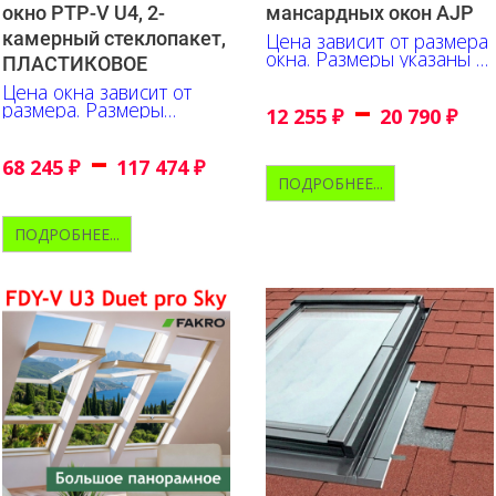
окно PTP-V U4, 2-
мансардных окон AJP
камерный стеклопакет,
Цена зависит от размера
окна. Размеры указаны в
ПЛАСТИКОВОЕ
сантиметрах
Цена окна зависит от
–
размера. Размеры
12 255
₽
20 790
₽
указаны в сантиметрах
–
68 245
₽
117 474
₽
ПОДРОБНЕЕ...
ПОДРОБНЕЕ...