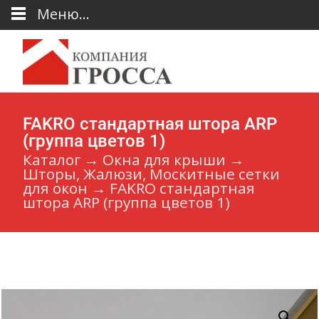
Меню...
FAKRO стандартная штора ARP
(группа цветов 1)
Каталог
→
Окна для крыши
→
Шторы, Жалюзи, Москитные сетки
для окон
→
FAKRO стандартная
штора ARP (группа цветов 1)