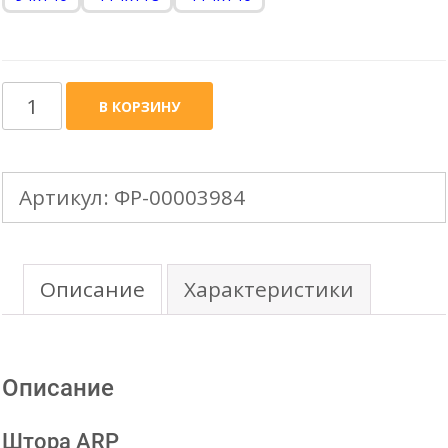
Количество
В КОРЗИНУ
товара
FAKRO
Артикул:
ФР-00003984
стандартная
штора
ARP
Описание
Характеристики
(группа
цветов
Описание
1)
Штора ARP