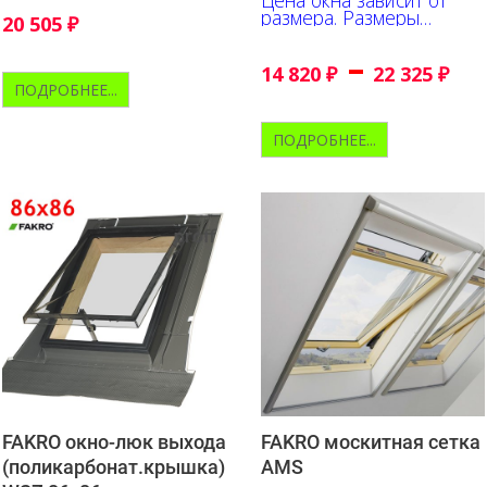
окладом
размера. Размеры
20 505
₽
указаны в см.
–
14 820
₽
22 325
₽
ПОДРОБНЕЕ...
ПОДРОБНЕЕ...
FAKRO окно-люк выхода
FAKRO москитная сетка
(поликарбонат.крышка)
AMS