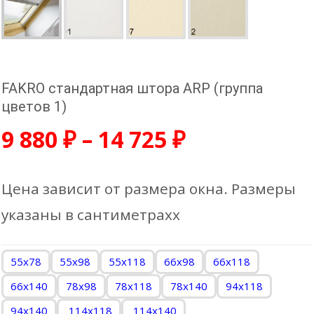
FAKRO стандартная штора ARP (группа
цветов 1)
9 880
₽
–
14 725
₽
Цена зависит от размера окна. Размеры
указаны в сантиметрахх
55x78
55x98
55х118
66x98
66х118
66х140
78x98
78х118
78х140
94х118
94х140
114х118
114х140