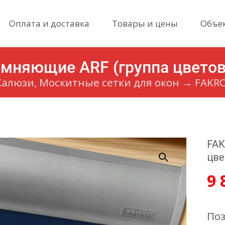
Skip
Оплата и доставка
Товары и цены
Объе
to
content
емняющие ARF (группа цветов
алюзи, Москитные сетки для окон
→
FAKRO
FAK
цве
9 
Поз