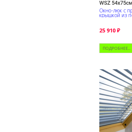
WSZ 54х75с
Окно-люк с п
крышкой из п
Все уже в ком
герметизиру
25 910
₽
ПОДРОБНЕЕ...