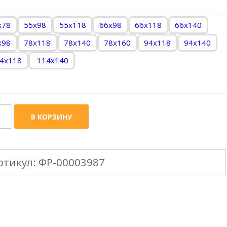
x78
55x98
55х118
66x98
66х118
66х140
x98
78х118
78х140
78х160
94х118
94х140
4х118
114х140
ичество
В КОРЗИНУ
ара
KRO
ртикул:
ФР-00003987
оры
ckout
темняющие