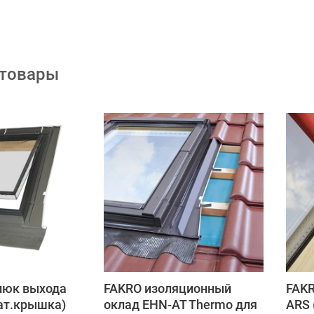
 товары
люк выхода
FAKRO изоляционный
FAKR
ат.крышка)
оклад EHN-AT Thermo для
ARS 