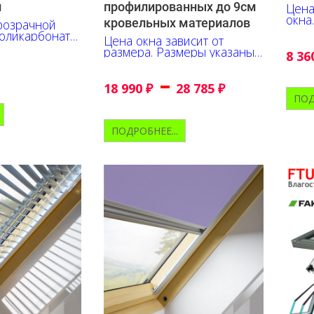
м
профилированных до 9см
Цена
окна
кровельных материалов
розрачной
сант
оликарбоната.
Цена окна зависит от
плекте с
размера. Размеры указаны
8 36
ющим окладом
в см.
–
18 990
₽
28 785
₽
ПОД
ПОДРОБНЕЕ...