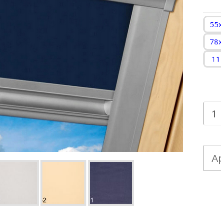
55
78
11
Кол
тов
FA
А
шт
Bla
за
ARF