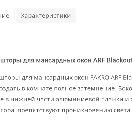
(гр
ние
Характеристики
цве
1)
е
шторы для мансардных окон ARF Blackou
шторы для мансардных окон FAKRO ARF Bla
создать в комнате полное затемнение. Бо
е в нижней части алюминиевой планки и с
тора, препятствуют проникновению света 