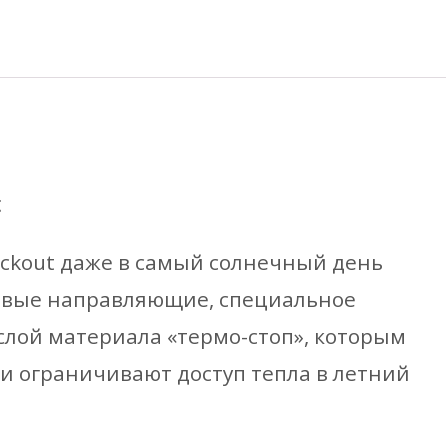
уппа
тов
t
ckout даже в самый солнечный день
ковые направляющие, специальное
лой материала «термо-стоп», которым
и ограничивают доступ тепла в летний