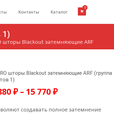
0
кты
Контакты
Каталог
 1)
 шторы Blackout затемняющие ARF
RO шторы Blackout затемняющие ARF (группа
тов 1)
880
₽
–
15 770
₽
воляют создавать полное затемнение