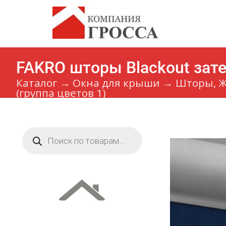
FAKRO шторы Blackout зат
Каталог
→
Окна для крыши
→
Шторы, Ж
(группа цветов 1)
Поиск
товаров