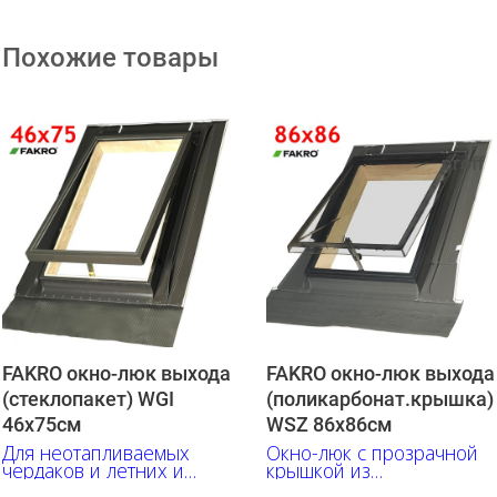
Похожие товары
FAKRO окно-люк выхода
FAKRO окно-люк выхода
(стеклопакет) WGI
(поликарбонат.крышка)
46х75см
WSZ 86х86см
Для неотапливаемых
Окно-люк с прозрачной
чердаков и летних и
крышкой из
летних дач.
поликарбоната. Все уже в