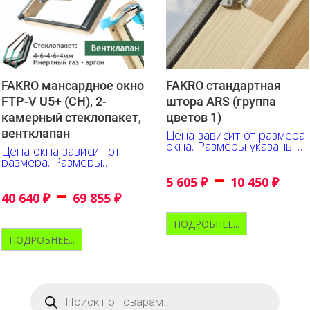
FAKRO мансардное окно
FAKRO стандартная
FTP-V U5+ (CH), 2-
штора ARS (группа
камерный стеклопакет,
цветов 1)
вентклапан
Цена зависит от размера
окна. Размеры указаны в
Цена окна зависит от
сантиметрах
размера. Размеры
–
указаны в сантиметрах
5 605
₽
10 450
₽
–
40 640
₽
69 855
₽
ПОДРОБНЕЕ...
ПОДРОБНЕЕ...
Поиск
товаров