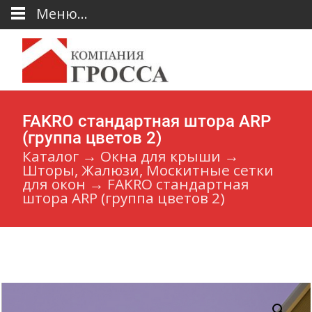
Меню...
FAKRO стандартная штора ARP
(группа цветов 2)
Каталог
→
Окна для крыши
→
Шторы, Жалюзи, Москитные сетки
для окон
→
FAKRO стандартная
штора ARP (группа цветов 2)