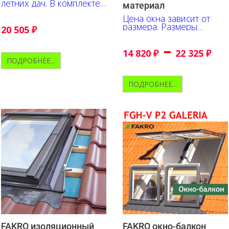
летних дач. В комплекте
материал
с герметизирующим
Цена окна зависит от
окладом
размера. Размеры
20 505
₽
указаны в см.
–
14 820
₽
22 325
₽
ПОДРОБНЕЕ...
ПОДРОБНЕЕ...
FAKRO изоляционный
FAKRO окно-балкон