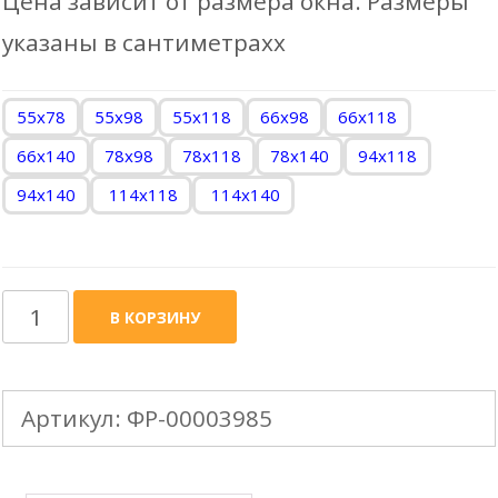
Цена зависит от размера окна. Размеры
указаны в сантиметрахх
55x78
55x98
55х118
66x98
66х118
66х140
78x98
78х118
78х140
94х118
94х140
114х118
114х140
Количество
В КОРЗИНУ
товара
FAKRO
Артикул:
ФР-00003985
стандартная
штора