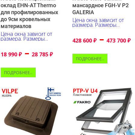
оклад EHN-AT Thermo
мансардное FGH-V P2
для профилированных
GALERIA
до 9см кровельных
Цена окна зависит от
размера. Размеры
материалов
указаны в сантиметрах.
Цена окна зависит от
–
размера. Размеры
428 600
₽
473 700
₽
указаны в см.
–
18 990
₽
28 785
₽
ПОДРОБНЕЕ...
ПОДРОБНЕЕ...