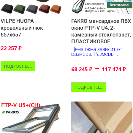
VILPE HUOPA
FAKRO мансардное ПВХ
кровельный люк
окно PTP-V U4, 2-
657х657
камерный стеклопакет,
ПЛАСТИКОВОЕ
22 257
₽
Цена окна зависит от
размера. Размеры
указаны в сантиметрах
–
ПОДРОБНЕЕ...
68 245
₽
117 474
₽
ПОДРОБНЕЕ...