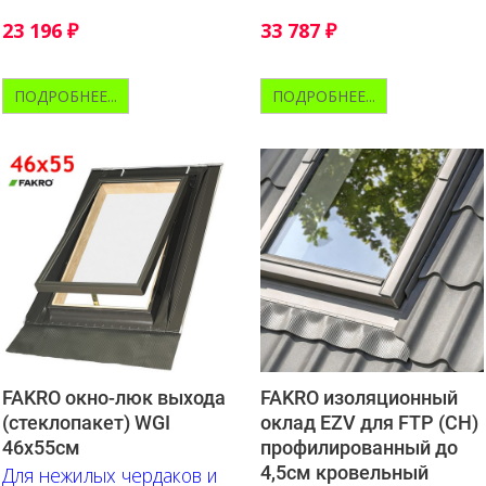
Укомплектовано
комплекте с
герметизирующим
герметизирующим
23 196
₽
33 787
₽
окладом
окладом
ПОДРОБНЕЕ...
ПОДРОБНЕЕ...
FAKRO окно-люк выхода
FAKRO изоляционный
(стеклопакет) WGI
оклад EZV для FTP (CH)
46х55см
профилированный до
4,5см кровельный
Для нежилых чердаков и