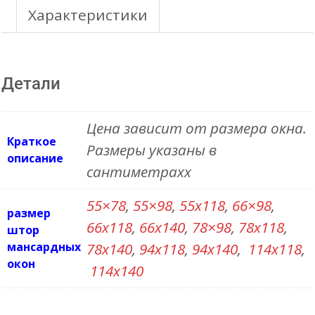
ARP
Характеристики
(группа
цветов
Детали
2)
Цена зависит от размера окна.
Краткое
Размеры указаны в
описание
сантиметрахх
55×78
,
55×98
,
55х118
,
66×98
,
размер
66х118
,
66х140
,
78×98
,
78х118
,
штор
мансардных
78х140
,
94х118
,
94х140
,
114х118
,
окон
114х140