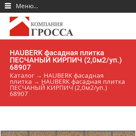
Меню...
HAUBERK фасадная плитка
ПЕСЧАНЫЙ КИРПИЧ (2,0м2/уп.)
68907
Каталог
→
HAUBERK фасадная
плитка
→
HAUBERK фасадная плитка
ПЕСЧАНЫЙ КИРПИЧ (2,0м2/уп.)
68907