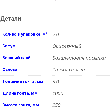
КИРПИЧ
(2,0м2/
Детали
уп.)
68907
2,0
Кол-во в упаковке, м²
Окисленный
Битум
Базальтовая посыпка
Верхний слой
Стеклохолст
Основа
3,0
Толщина гонта, мм
1000
Длина гонта, мм
250
Высота гонта, мм