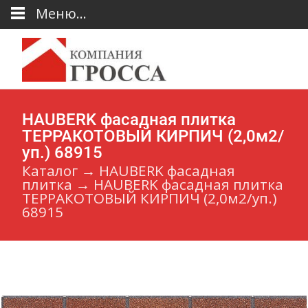
Меню...
HAUBERK фасадная плитка
ТЕРРАКОТОВЫЙ КИРПИЧ (2,0м2/
уп.) 68915
Каталог
→
HAUBERK фасадная
плитка
→
HAUBERK фасадная плитка
ТЕРРАКОТОВЫЙ КИРПИЧ (2,0м2/уп.)
68915