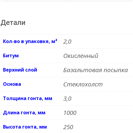
КИРПИЧ
(2,0м2/
Детали
уп.)
68915
2,0
Кол-во в упаковке, м²
Окисленный
Битум
Базальтовая посыпка
Верхний слой
Стеклохолст
Основа
3,0
Толщина гонта, мм
1000
Длина гонта, мм
250
Высота гонта, мм