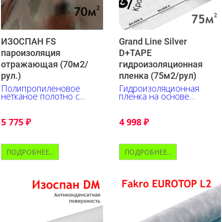
ИЗОСПАН FS
Grand Line Silver
пароизоляция
D+TAPE
отражающая (70м2/
гидроизоляционная
рул.)
пленка (75м2/рул)
Полипропиленовое
Гидроизоляционная
нетканое полотно с
пленка на основе
металлизированной
выскопрочного
полипропиленовой
полипропиленового
пленкой
полотна
5 775
₽
4 998
₽
ПОДРОБНЕЕ...
ПОДРОБНЕЕ...