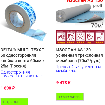
DELTA®-MULTI-TEXX T
ИЗОСПАН AS 130
60 односторонняя
усиленная трехслойная
клейкая лента 60мм х
мембрана (70м2/рул.)
25м (Россия)
Трехслойная усиленная
мембрана.
Односторонняя
Прфофессиональная
армированная лента с
серия, начальный
высокой силой
уровень.
9 478
₽
сцепления
1 890
₽
ПОДРОБНЕЕ...
ПОДРОБНЕЕ...