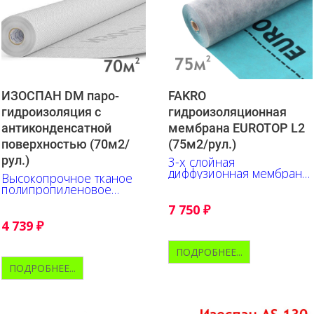
ИЗОСПАН DM паро-
FAKRO
гидроизоляция c
гидроизоляционная
антиконденсатной
мембрана EUROTOP L2
поверхностью (70м2/
(75м2/рул.)
рул.)
3-х слойная
диффузионная мембрана
Высокопрочное тканое
из полипропилена
полипропиленовое
полотно с
7 750
₽
антиконденсатной
поверхностью
4 739
₽
ПОДРОБНЕЕ...
ПОДРОБНЕЕ...