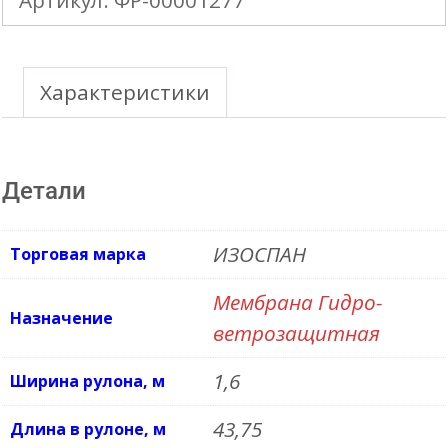
АS
110
усиленная
Характеристики
трехслойная
мембрана
Детали
(70м2/
рул.)
ИЗОСПАН
Торговая марка
Мембрана Гидро-
Назначение
ветрозащитная
1,6
Ширина рулона, м
43,75
Длина в рулоне, м