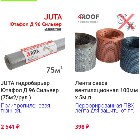
JUTA гидробарьер
Лента свеса
Ютафол Д 96 Сильвер
вентиляционная 100мм
(75м2/рул.)
х 5м.п.
Полипропиленовая
Перфорированная ПВХ
тканная
лента для защиты от птиц
гидроизоляционная
и насекомых
пленка для скатной
кровли
2 541
₽
398
₽