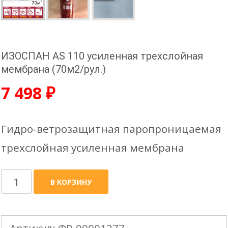
ИЗОСПАН АS 110 усиленная трехслойная
мембрана (70м2/рул.)
7 498
₽
Гидро-ветрозащитная паропроницаемая
трехслойная усиленная мембрана
Количество
В КОРЗИНУ
товара
ИЗОСПАН
Артикул:
ФР-00001277