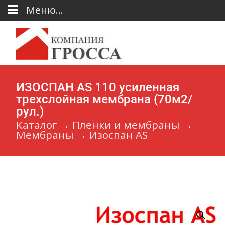
Меню...
ИЗОСПАН АS 110 усиленная
трехслойная мембрана (70м2/
рул.)
Каталог
→
Пленки и мембраны
→
Мембраны
→
Изоспан AS