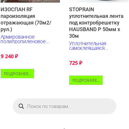
ИЗОСПАН RF
STOPRAIN
пароизоляция
уплотнительная лента
отражающая (70м2/
под контробрешетку
рул.)
HAUSBAND P 50мм х
30м
Армированное
полипропиленовое
Уплотнительная
полотно c
самоклеящаяся
металлизированной
односторонняя лента для
полипропиленовой
9 240
₽
контробрешётки
пленкой
725
₽
ПОДРОБНЕЕ...
ПОДРОБНЕЕ...
Поиск
товаров