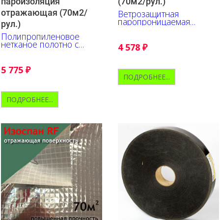
пароизоляция
(70м2/рул.)
отражающая (70м2/
Ветрозащитная
паропроницаемая
рул.)
мембрана. (не для
Полипропиленовое
кровли)
нетканое полотно с
4 578
₽
металлизированной
полипропиленовой
пленкой
5 775
₽
ПОДРОБНЕЕ...
ПОДРОБНЕЕ...