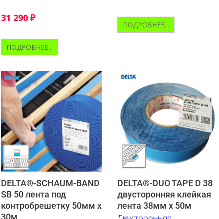
покрытие из
термопластичного
31 290
₽
полиуретана.
ПОДРОБНЕЕ...
ПОДРОБНЕЕ...
DELTA®-SCHAUM-BAND
DELTA®-DUO TAPE D 38
SB 50 лента под
двусторонняя клейкая
контробрешетку 50мм х
лента 38мм х 50м
30м
Двусторонняя