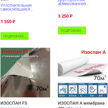
армированная
Уплотнительная
самоклеящаяся лента из
самоклеящаяся
акрилата
односторонняя лента для
3 250
₽
контробрешётки
1 550
₽
ПОДРОБНЕЕ...
ПОДРОБНЕЕ...
ИЗОСПАН FS
ИЗОСПАН А мембрана