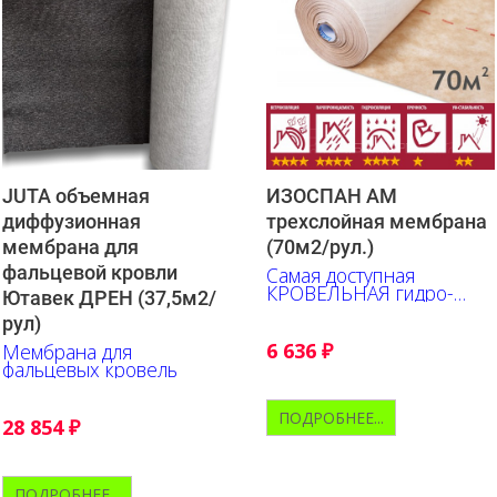
JUTA объемная
ИЗОСПАН АМ
диффузионная
трехслойная мембрана
мембрана для
(70м2/рул.)
фальцевой кровли
Самая доступная
КРОВЕЛЬНАЯ гидро-
Ютавек ДРЕН (37,5м2/
ветрозащитная,
рул)
паропроницаемая
мембрана ИЗОСПАН
6 636
₽
Мембрана для
фальцевых кровель
ПОДРОБНЕЕ...
28 854
₽
ПОДРОБНЕЕ...