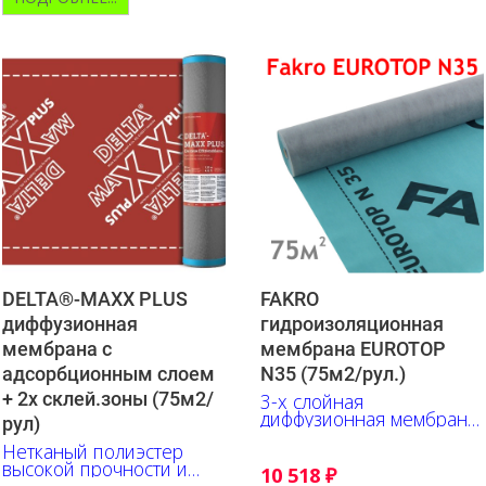
DELTA®-MAXX PLUS
FAKRO
диффузионная
гидроизоляционная
мембрана с
мембрана EUROTOP
адсорбционным слоем
N35 (75м2/рул.)
+ 2х склей.зоны (75м2/
3-х слойная
диффузионная мембрана
рул)
из полипропилена
Нетканый полиэстер
высокой прочности и
10 518
₽
паропроницаемое