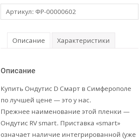
ОНДУТИС
Артикул:
ФР-00000602
D
Smart
RV
Описание
Характеристики
гидро-
пароизоляция
Описание
+Монтажн.лента
(70м2/
Купить Ондутис D Смарт в Симферополе
рул.)
по лучшей цене — это у нас.
Прежнее наименование этой пленки —
Ондутис RV smart. Приставка «smart»
означает наличие интегрированной (уже