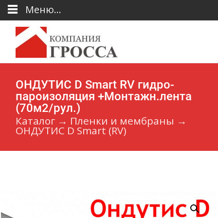
Меню...
ОНДУТИС D Smart RV гидро-
пароизоляция +Монтажн.лента
(70м2/рул.)
Каталог
→
Пленки и мембраны
→
ОНДУТИС D Smart (RV)