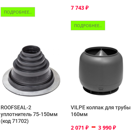
7 743
₽
ПОДРОБНЕЕ...
ПОДРОБНЕЕ...
ROOFSEAL-2
VILPE колпак для трубы
уплотнитель 75-150мм
160мм
(код 71702)
–
2 071
₽
3 990
₽