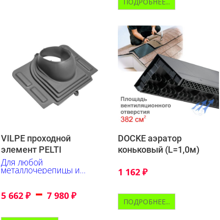
ПОДРОБНЕЕ...
VILPE проходной
DOCKE аэратор
элемент PELTI
коньковый (L=1,0м)
Для любой
металлочерепицы и
1 162
₽
профнастила
–
5 662
₽
7 980
₽
ПОДРОБНЕЕ...