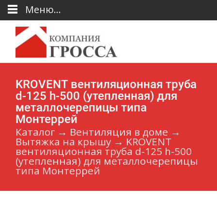
Меню...
KROVENT вентиляционная труба
d-125 h-500 (утепленная) для
металлочерепицы типа
Монтеррей
Каталог
→
Вентиляция в доме
→
Вытяжка на крышу
→
KROVENT
вентиляционная труба d-125 h-500
(утепленная) для металлочерепицы
типа Монтеррей