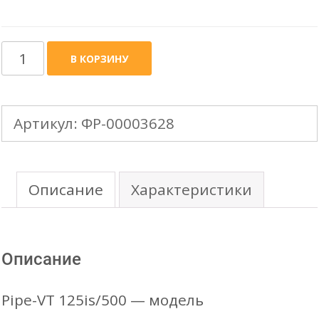
Количество
В КОРЗИНУ
товара
KROVENT
Артикул:
ФР-00003628
вентиляционная
труба
d-
Описание
Характеристики
125
h-
Описание
500
(утепленная)
Pipe-VT 125is/500 — модель
для