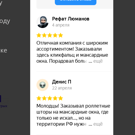
у
коду
лке