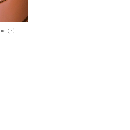
влю
(7)