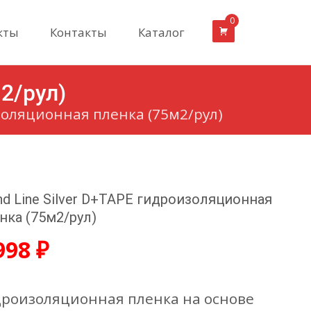
0
кты
Контакты
Каталог
2/рул)
изоляционная пленка (75м2/рул)
nd Line Silver D+TAPE гидроизоляционная
нка (75м2/рул)
998
₽
роизоляционная пленка на основе