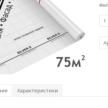
выс
Кол
тов
Gra
А
Lin
Silv
D+
ги
пле
ние
Характеристики
(75
рул