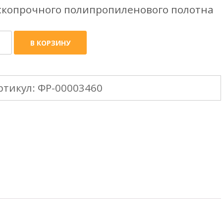
копрочного полипропиленового полотна
ичество
В КОРЗИНУ
ара
nd
ртикул:
ФР-00003460
e
er
TAPE
дроизоляционная
нка
м2/
)