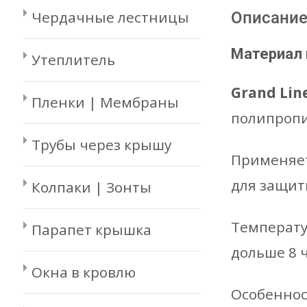
Чердачные лестницы
Описани
Материал 
Утеплитель
Grand Line
Пленки | Мембраны
полипропи
Трубы через крышу
Применяет
для защит
Колпаки | Зонты
Температур
Парапет крышка
дольше 8 ч
Окна в кровлю
Особенност