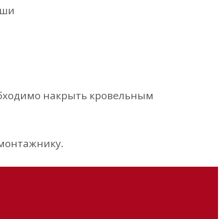
ыши
обходимо накрыть кровельным
 монтажнику.