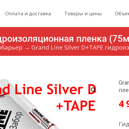
Skip
Оплата и доставка
Товары и цены
Объе
to
content
идроизоляционная пленка (75м
обарьер
→
Grand Line Silver D+TAPE гидро
Gra
пле
4 
Гид