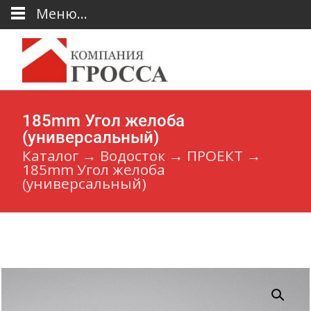
Меню...
185mm Угол желоба
(универсальный)
Каталог
→
Водосток
→
ПРОЕКТ
→
185mm Угол желоба
(универсальный)