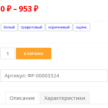
0
₽
–
953
₽
белый
графитовый
коричневый
оцинк.
Количество
В КОРЗИНУ
товара
185mm
Артикул:
ФР-00003324
Угол
желоба
(универсальный)
Описание
Характеристики