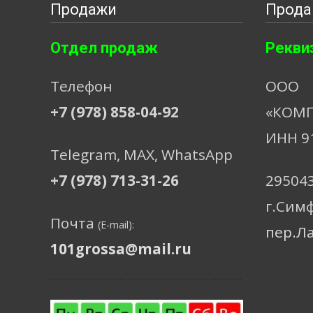
Продажи
Прода
Отдел продаж
Рекви
Телефон
ООО
+7 (978) 858-04-92
«КОМП
ИНН 9
Telegram, МАХ, WhatsApp
+7 (978) 713-31-26
29504
г.Сим
Почта
(E-mail):
пер.Л
101grossa@mail.ru