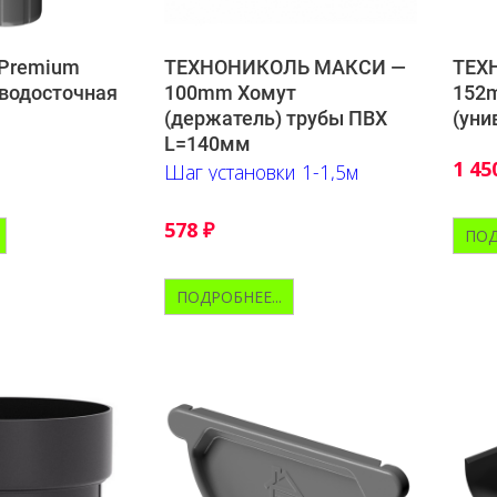
 Premium
ТЕХНОНИКОЛЬ МАКСИ —
ТЕХ
водосточная
100mm Хомут
152m
(держатель) трубы ПВХ
(уни
L=140мм
1 45
Шаг установки 1-1,5м
578
₽
ПОД
ПОДРОБНЕЕ...