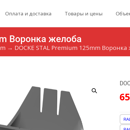
Skip
Оплата и доставка
Товары и цены
Объе
to
content
m Воронка желоба
um
→
DOCKE STAL Premium 125mm Воронка 
DOC
6
RA
RA