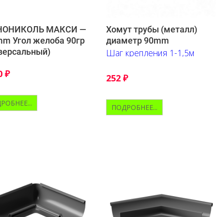
НОНИКОЛЬ МАКСИ —
Хомут трубы (металл)
m Угол желоба 90гр
диаметр 90mm
версальный)
Шаг крепления 1-1,5м
0
₽
252
₽
РОБНЕЕ...
ПОДРОБНЕЕ...