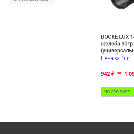
DOCKE LUX 
желоба 90гр
(универсаль
Цена за 1шт
–
942
₽
1 0
ПОДРОБНЕЕ...