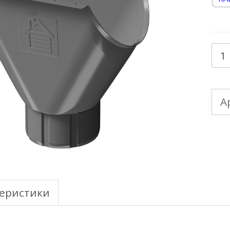
Кол
тов
DO
А
STA
Pr
12
Вор
же
еристики