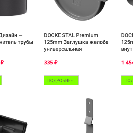
Дизайн —
DOCKE STAL Premium
DOC
нитель трубы
125mm Заглушка желоба
125m
универсальная
внут
1
₽
335
₽
1 45
ПОДРОБНЕЕ...
ПОД