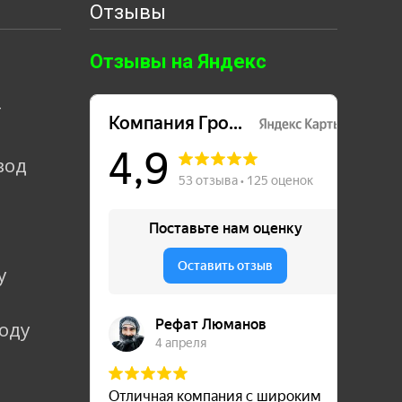
Отзывы
Отзывы на Яндекс
т
вод
у
коду