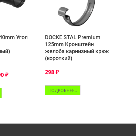
140mm Угол
DOCKE STAL Premium
125mm Кронштейн
ный)
желоба карнизный крюк
(короткий)
298
₽
90
₽
ПОДРОБНЕЕ...