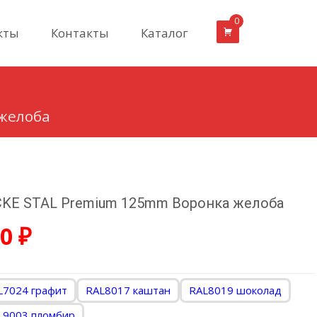
0
кты
Контакты
Каталог
желоба
KE STAL Premium 125mm Воронка желоба
50
₽
L7024 графит
RAL8017 каштан
RAL8019 шоколад
L9003 пломбир